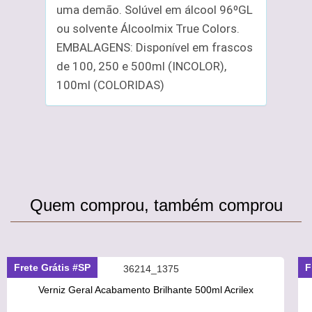
uma demão. Solúvel em álcool 96ºGL
ou solvente Álcoolmix True Colors.
EMBALAGENS: Disponível em frascos
de 100, 250 e 500ml (INCOLOR),
100ml (COLORIDAS)
Quem comprou, também comprou
Frete Grátis #SP
F
Verniz Geral Acabamento Brilhante 500ml Acrilex