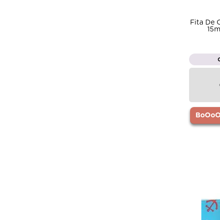
Fita De
15m
BoOoOr