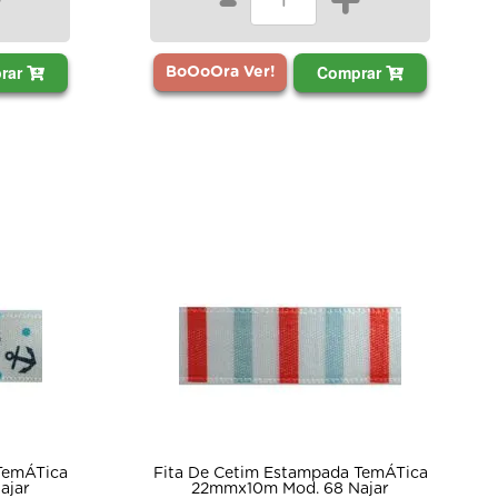
+
-
+
rar
Comprar
BoOoOra Ver!
TemÁTica
Fita De Cetim Estampada TemÁTica
ajar
22mmx10m Mod. 68 Najar