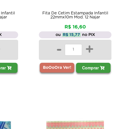
Infantil
Fita De Cetim Estampada Infantil
ajar
22mmx10m Mod. 12 Najar
R$ 16,60
X
ou
R$ 15,77
no PIX
+
-
+
rar
Comprar
BoOoOra Ver!