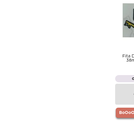
Fita 
38m
BoOoOr