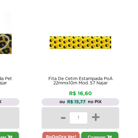
da Pet
Fita De Cetim Estampada PoÁ
jar
22mmx10m Mod. 57 Najar
R$ 16,60
X
ou
R$ 15,77
no PIX
+
-
+
rar
Comprar
BoOoOra Ver!