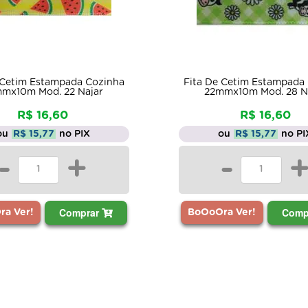
 Cetim Estampada Cozinha
Fita De Cetim Estampada
mx10m Mod. 22 Najar
22mmx10m Mod. 28 N
R$ 16,60
R$ 16,60
ou
R$ 15,77
no PIX
ou
R$ 15,77
no PI
-
+
-
Comprar
Comp
a Ver!
BoOoOra Ver!