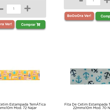
-
-
+
Comp
BoOoOra Ver!
Comprar
a Ver!
 Cetim Estampada TemÁTica
Fita De Cetim Estampada 
mx10m Mod. 72 Najar
22mmx10m Mod. 70 N