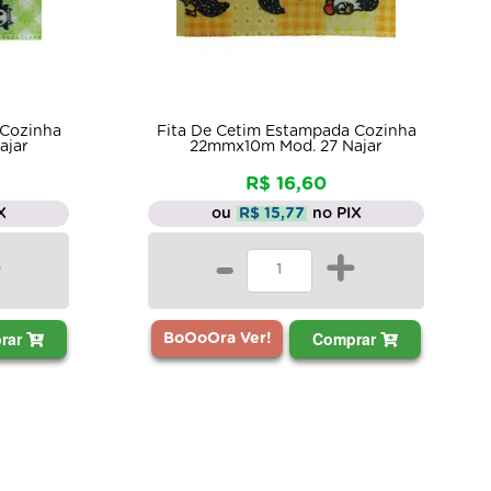
 Cozinha
Fita De Cetim Estampada Cozinha
ajar
22mmx10m Mod. 27 Najar
R$ 16,60
X
ou
R$ 15,77
no PIX
+
-
+
rar
Comprar
BoOoOra Ver!