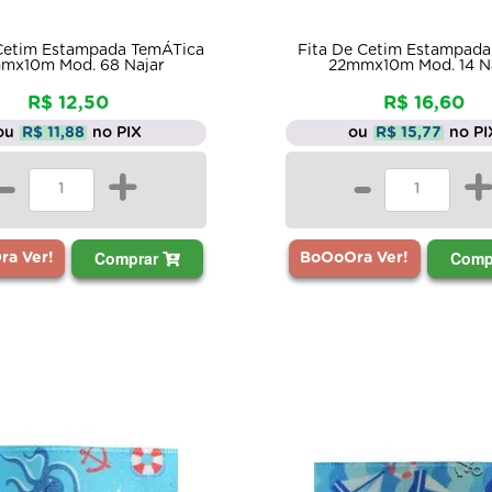
 Cetim Estampada TemÁTica
Fita De Cetim Estampada 
mx10m Mod. 68 Najar
22mmx10m Mod. 14 N
R$ 12,50
R$ 16,60
ou
R$ 11,88
no PIX
ou
R$ 15,77
no PI
-
+
-
Comprar
Comp
a Ver!
BoOoOra Ver!