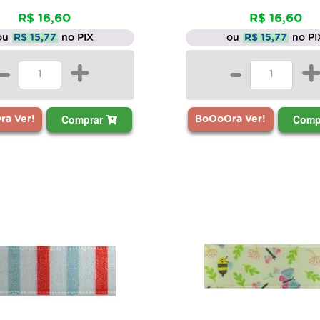
R$ 16,60
R$ 16,60
ou
R$ 15,77
no PIX
ou
R$ 15,77
no PI
-
+
-
Comprar
Comp
a Ver!
BoOoOra Ver!