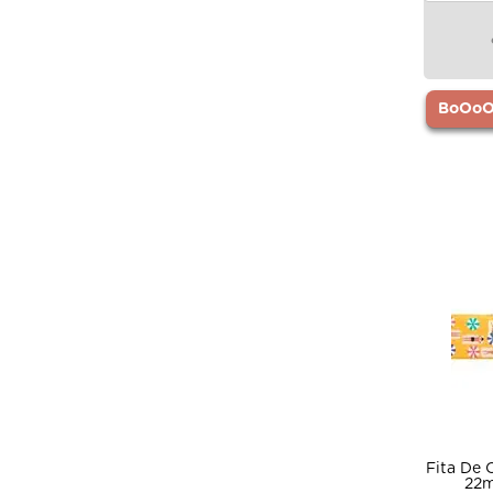
BoOoOr
Fita De
22m