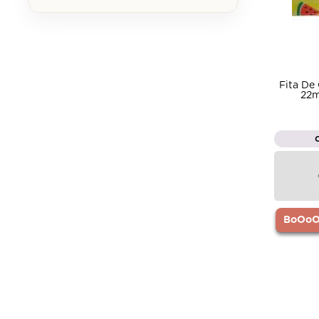
Fita De
22m
BoOoOr