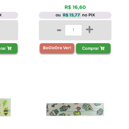
R$ 16,60
X
ou
R$ 15,77
no PIX
+
-
+
rar
Comprar
BoOoOra Ver!