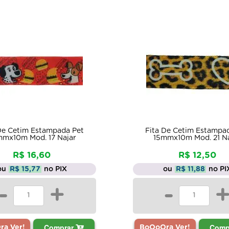
De Cetim Estampada Pet
Fita De Cetim Estampa
mx10m Mod. 17 Najar
15mmx10m Mod. 21 Na
R$ 16,60
R$ 12,50
ou
R$ 15,77
no PIX
ou
R$ 11,88
no PI
-
+
-
Comprar
Comp
a Ver!
BoOoOra Ver!