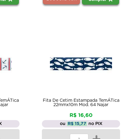
TemÁTica
Fita De Cetim Estampada TemÁTica
ajar
22mmx10m Mod. 64 Najar
R$ 16,60
X
ou
R$ 15,77
no PIX