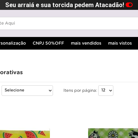
Seu arraiá e sua torcida pedem Atacadão!
rsonalização
CNPJ 50%OFF
mais vendidos
mais vistos
orativas
:
Itens por página: