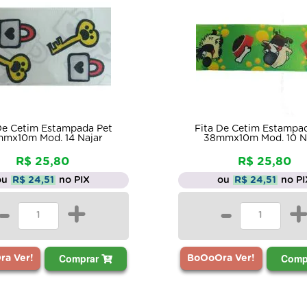
De Cetim Estampada Pet
Fita De Cetim Estampa
mx10m Mod. 14 Najar
38mmx10m Mod. 10 N
R$ 25,80
R$ 25,80
ou
R$ 24,51
no PIX
ou
R$ 24,51
no PI
-
+
-
Comprar
Comp
a Ver!
BoOoOra Ver!