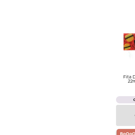
Fita 
22m
BoOoOr