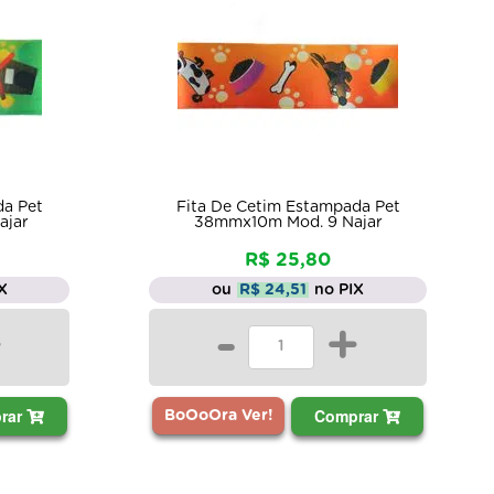
da Pet
Fita De Cetim Estampada Pet
ajar
38mmx10m Mod. 9 Najar
R$ 25,80
X
ou
R$ 24,51
no PIX
+
-
+
rar
Comprar
BoOoOra Ver!