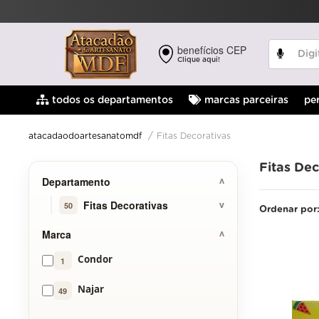
benefícios CEP
Clique aqui!
pe
todos os departamentos
marcas parceiras
Fitas Decorativas
atacadaodoartesanatomdf
Fitas Dec
Departamento
Fitas Decorativas
50
Ordenar por
Marca
Condor
1
Najar
49