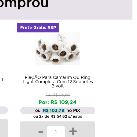
omprou
Frete Grátis #SP
FiaÇÃO Para Camarim Ou Ring
 1
Light Completa Com 12 Soquetes
Bivolt
De: R$ 114,99
Por: R$ 109,24
ou
R$ 103,78
no PIX
ou 2x de R$ 54,62 s/ juros
-
+