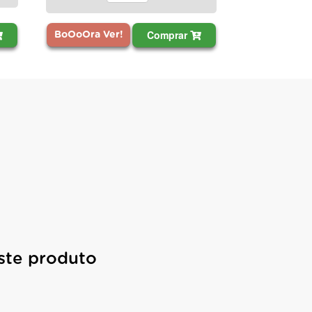
Comprar
BoOoOra Ver!
ste produto