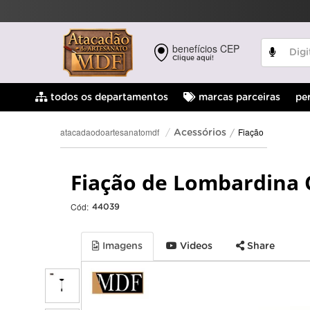
benefícios CEP
Clique aqui!
pe
todos os departamentos
marcas parceiras
Fiação
atacadaodoartesanatomdf
Acessórios
Fiação de Lombardina 
Cód:
44039
Imagens
Videos
Share