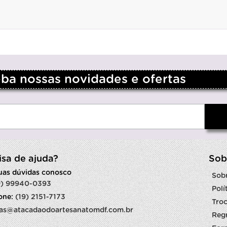
a nossas novidades e ofertas
isa de ajuda?
Sob
suas dúvidas conosco
Sob
9) 99940-0393
Polí
fone:
(19) 2151-7173
Troc
as@atacadaodoartesanatomdf.com.br
Reg