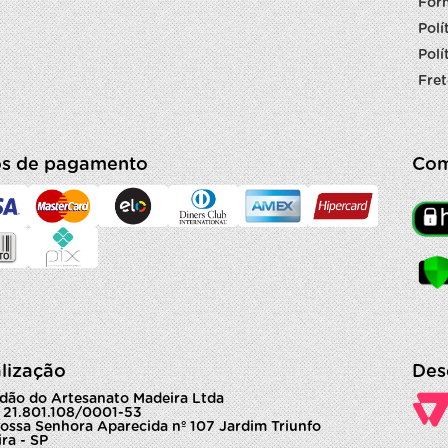
For
Polí
Polí
Fret
s de pagamento
Com
lização
Des
dão do Artesanato Madeira Ltda
 21.801.108/0001-53
ossa Senhora Aparecida nº 107 Jardim Triunfo
ra - SP