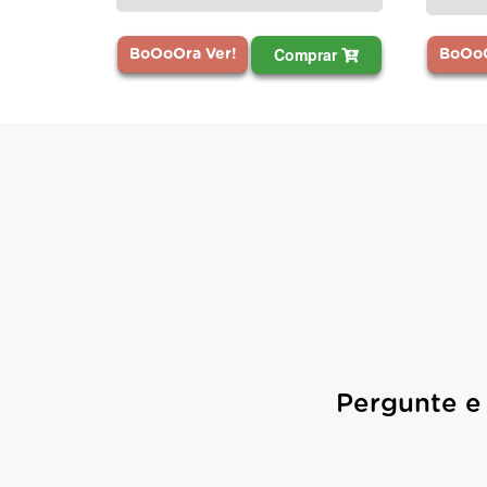
Comprar
BoOoO
BoOoOra Ver!
Pergunte e