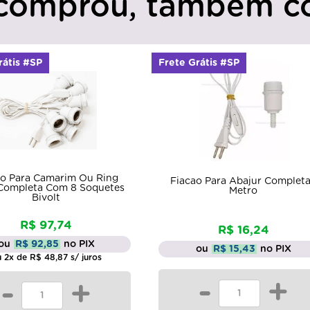
comprou, também c
rátis #SP
Frete Grátis #SP
ão Para Camarim Ou Ring
Fiacao Para Abajur Completa
 Completa Com 8 Soquetes
Metro
Bivolt
R$ 97,74
R$ 16,24
ou
R$ 92,85
no PIX
ou
R$ 15,43
no PIX
 2x de R$ 48,87 s/ juros
-
+
-
+