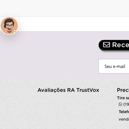
Receb
Avaliações RA TrustVox
Prec
Tire 
(1
Tele
vend