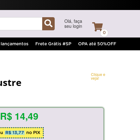
Olá, faça
seu login
0
lançamentos
Frete Grátis #SP
OPA até 50%OFF
Clique e
veja!
ustre
R$ 14,49
ou
R$ 13,77
no PIX