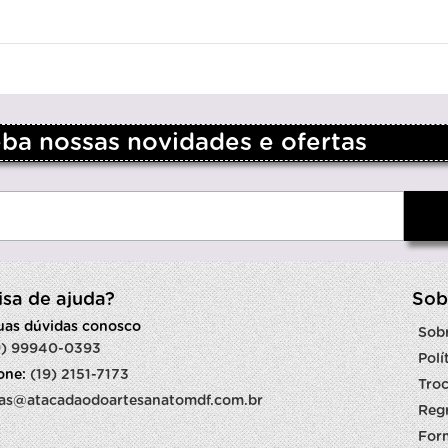
a nossas novidades e ofertas
isa de ajuda?
Sob
suas dúvidas conosco
Sob
9) 99940-0393
Polí
fone:
(19) 2151-7173
Troc
as@atacadaodoartesanatomdf.com.br
Reg
For