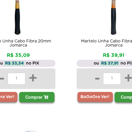
o Unha Cabo Fibra 20mm
Martelo Unha Cabo Fib
Jomarca
Jomarca
R$ 35,09
R$ 39,91
ou
R$ 33,34
no PIX
ou
R$ 37,91
no PI
-
+
-
Comprar
Comp
a Ver!
BoOoOra Ver!