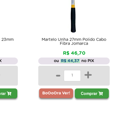
ra 23mm
Martelo Unha 27mm Polido Cabo
Fibra Jomarca
R$ 46,70
X
ou
R$ 44,37
no PIX
+
-
+
rar
Comprar
BoOoOra Ver!