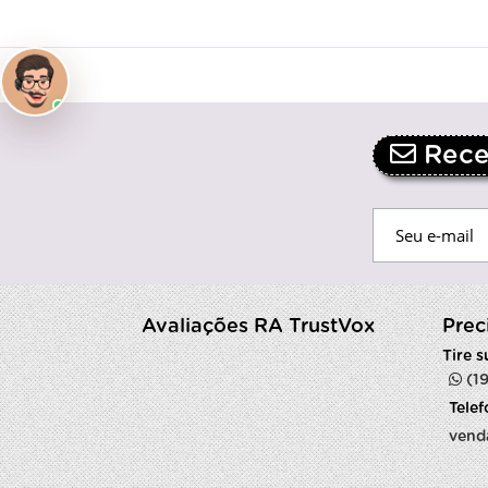
Receb
Avaliações RA TrustVox
Prec
Tire 
(1
Tele
vend