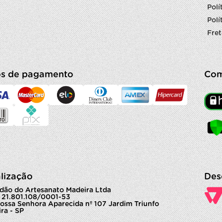
Polí
Polí
Fret
s de pagamento
Com
lização
Des
dão do Artesanato Madeira Ltda
 21.801.108/0001-53
ossa Senhora Aparecida nº 107 Jardim Triunfo
ra - SP