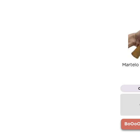
Martelo
BoOoOr