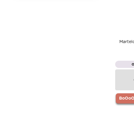
Martel
BoOoOr