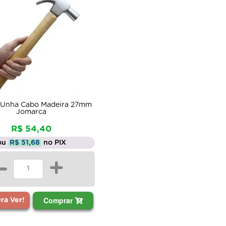
 Unha Cabo Madeira 27mm
Jomarca
R$ 54,40
ou
R$ 51,68
no PIX
-
+
Comprar
a Ver!