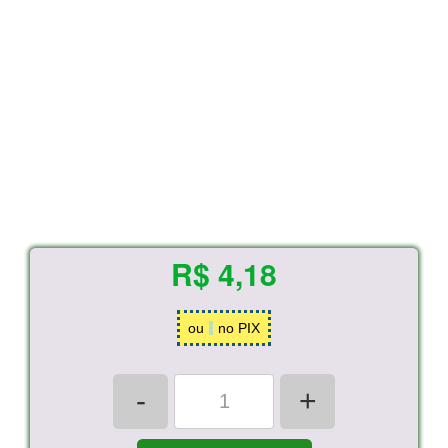
R$ 4,18
ou
no PIX
-
+