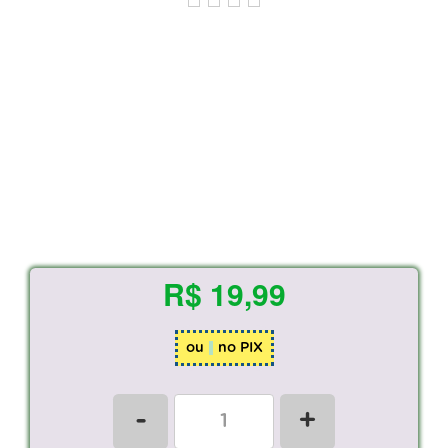
R$ 19,99
ou
no PIX
-
+