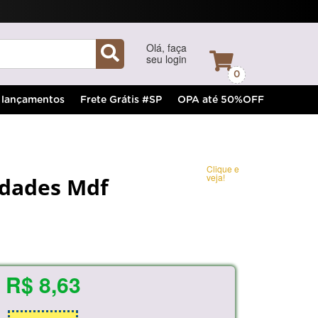
Olá, faça
seu login
0
lançamentos
Frete Grátis #SP
OPA até 50%OFF
Clique e
veja!
idades Mdf
R$ 8,63