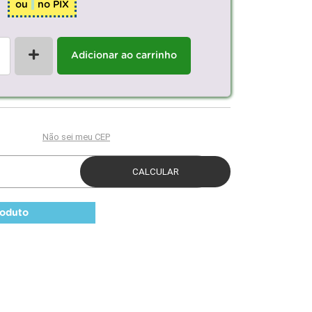
ou
no PIX
+
Adicionar ao carrinho
roduto