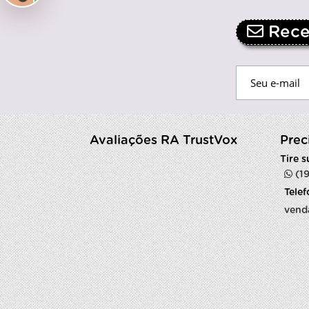
Receb
Avaliações RA TrustVox
Prec
Tire 
(1
Tele
vend