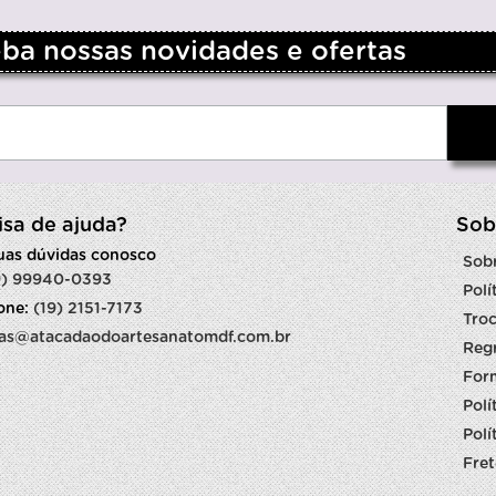
a nossas novidades e ofertas
isa de ajuda?
Sob
suas dúvidas conosco
Sob
9) 99940-0393
Polí
fone:
(19) 2151-7173
Troc
as@atacadaodoartesanatomdf.com.br
Reg
For
Polí
Polí
Fret