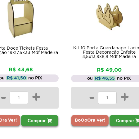
Kit 10 Porta Guardanapo Laci
rta Doce Tickets Festa
Festa Decoração Enfeite
ão 19x17,5x33 Mdf Madeira
4,5x13,9x8,8 Mdf Madeira
R$ 43,68
R$ 49,00
ou
R$ 41,50
no PIX
ou
R$ 46,55
no PIX
-
+
-
+
Comprar
Comprar
BoOoOra Ver!
ra Ver!