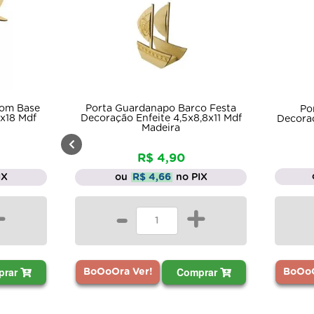
Com Base
Porta Guardanapo Barco Festa
Po
x18 Mdf
Decoração Enfeite 4,5x8,8x11 Mdf
Decoraç
Madeira
R$ 4,90
IX
ou
R$ 4,66
no PIX
+
-
+
prar
Comprar
BoOoOra Ver!
BoOoO