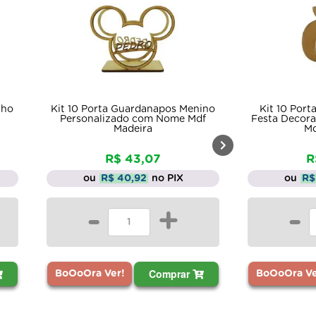
nho
Kit 10 Porta Guardanapos Menino
Kit 10 Por
Personalizado com Nome Mdf
Festa Decora
Madeira
Md
R$ 43,07
R
ou
R$ 40,92
no PIX
ou
R$
-
+
-
Comprar
BoOoOra Ver!
BoOoOra Ve