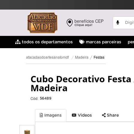
benefícios CEP
Clique aqui!
pe
todos os departamentos
marcas parceiras
Festas
Madeira
atacadaodoartesanatomdf
Cubo Decorativo Festa
Madeira
Cód:
56489
Imagens
Videos
Share