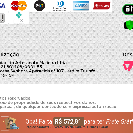
lização
Des
dão do Artesanato Madeira Ltda
 21.801.108/0001-53
ossa Senhora Aparecida nº 107 Jardim Triunfo
ra - SP
tos reservados.
são de propriedade de seus respectivos donos.
 parcial, de qualquer conteúdo sem expressa autorização.
Opa! Falta
R$ 572,81
para ter
Frete Gráti
Região Sudeste - Exceto Rio de Janeiro e Minas Gerais.