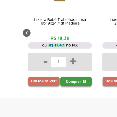
eira Bebê Trabalhada Lisa
Lixeira Bebê Carruagem 
19x19x24 Mdf Madeira
25x17x17 MDF Madeira
R$ 18,39
R$ 23,56
ou
R$ 17,47
no PIX
ou
R$ 22,38
no PIX
-
+
-
+
Comprar
Comprar
Ora Ver!
BoOoOra Ver!