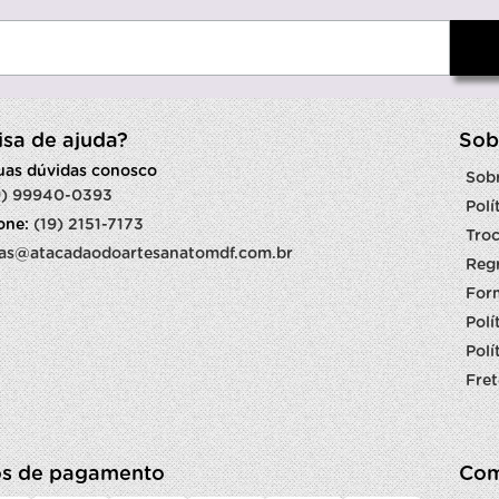
isa de ajuda?
Sob
suas dúvidas conosco
Sob
9) 99940-0393
Polí
fone:
(19) 2151-7173
Troc
as@atacadaodoartesanatomdf.com.br
Reg
For
Polí
Polí
Fret
s de pagamento
Com