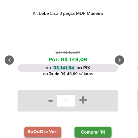
Kit Bebê Liso 8 peças MDF Madeira
De: R$ 156,94
Por: R$ 149,09
ou
R$ 141,64
no PIX
ou 3x de R$ 49,69 s/ juros
-
+
Comprar
BoOoOra Ver!