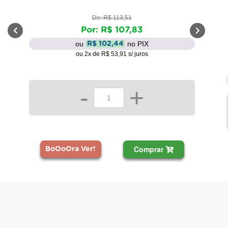
De: R$ 113,51
Por: R$ 107,83
ou
no PIX
R$ 102,44
ou 2x de R$ 53,91 s/ juros
-
+
Comprar
BoOoOra Ver!