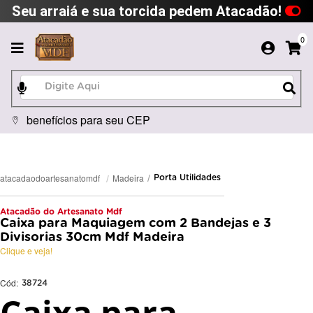
Seu arraiá e sua torcida pedem Atacadão!
0
benefícios para seu CEP
Madeira
atacadaodoartesanatomdf
Porta Utilidades
Atacadão do Artesanato Mdf
Caixa para Maquiagem com 2 Bandejas e 3
Divisorias 30cm Mdf Madeira
Clique e veja!
Cód:
38724
Caixa para