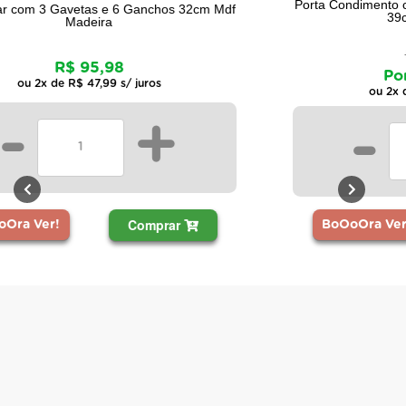
Porta Condimento com 1 Gaveta Tamanho Grande
f
39cm Mdf Madeira
De: R$ 109,99
Por: R$ 104,49
ou 2x de R$ 52,24 s/ juros
-
+
Comprar
BoOoOra Ver!