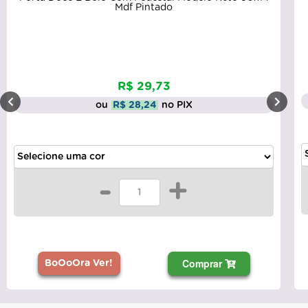
Mdf Pintado
R$ 29,73
ou
R$ 28,24
no PIX
-
+
Comprar
BoOoOra Ver!