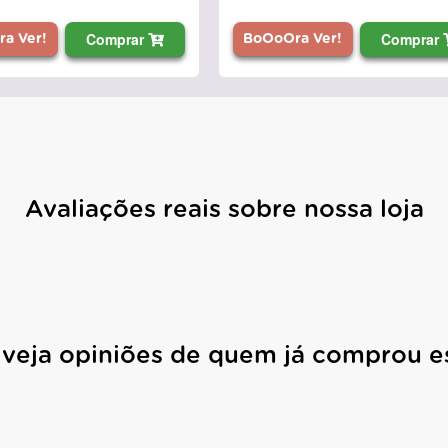
Comprar
Comprar
a Ver!
BoOoOra Ver!
Avaliações reais sobre nossa loja
 veja opiniões de quem já comprou e