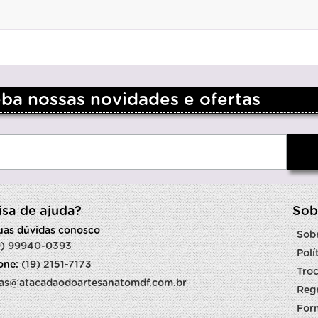
a nossas novidades e ofertas
isa de ajuda?
Sob
suas dúvidas conosco
Sob
9) 99940-0393
Polí
fone:
(19) 2151-7173
Troc
as@atacadaodoartesanatomdf.com.br
Reg
For