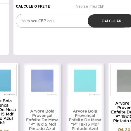
e Bola
Arvore 
ençal
Proven
 De Mesa
Arvore Bola
Arvore Bola
Enfeite D
x15 Mdf
Provençal
Provençal
"P" 18x1
o Azul
Enfeite De Mesa
Enfeite De Mesa
Pintado 
bê
"P" 18x15 Mdf
"P" 18x15 Mdf
Pintado Azul
Pintado Azul
R$ 20