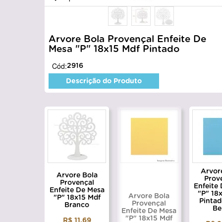
Arvore Bola Provençal Enfeite De
Mesa "P" 18x15 Mdf Pintado
Cód:
2916
Descrição do Produto
Arvor
Arvore Bola
Prov
Provençal
Enfeite
Enfeite De Mesa
"P" 18
Arvore Bola
"P" 18x15 Mdf
Pintad
Provençal
Branco
Be
Enfeite De Mesa
"P" 18x15 Mdf
R$ 11,69