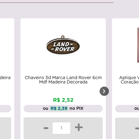
Aplique 
deira
Chaveiro 3d Marca Land Rover 6cm
Coração 
Mdf Madeira Decorada
R$ 2,52
ou
R$ 2,39
no PIX
o
-
+