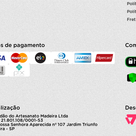
Polí
Polí
Fret
s de pagamento
Com
lização
Des
dão do Artesanato Madeira Ltda
 21.801.108/0001-53
ossa Senhora Aparecida nº 107 Jardim Triunfo
ra - SP