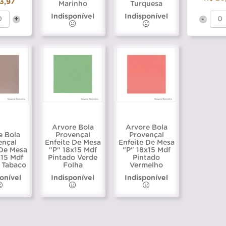
3,97
Marinho
Turquesa
Indisponível
Indisponível
+
-
Arvore Bola
Arvore Bola
e Bola
Provençal
Provençal
ençal
Enfeite De Mesa
Enfeite De Mesa
 De Mesa
"P" 18x15 Mdf
"P" 18x15 Mdf
x15 Mdf
Pintado Verde
Pintado
 Tabaco
Folha
Vermelho
onível
Indisponível
Indisponível