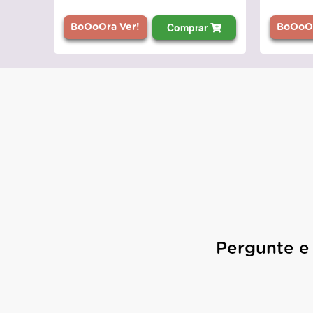
Comprar
BoOoOra Ver!
BoOoOr
Pergunte e