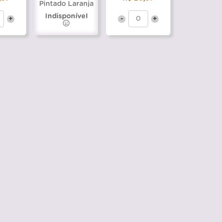
Pintado Laranja
Indisponível
+
-
+