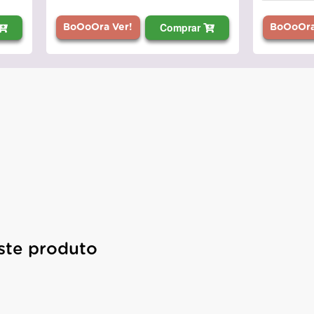
Comprar
BoOoOra
BoOoOra Ver!
ste produto