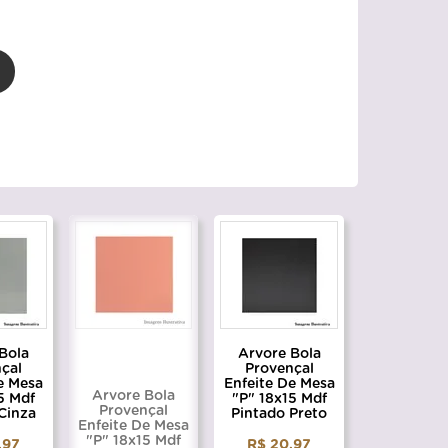
Bola
Arvore Bola
çal
Provençal
e Mesa
Enfeite De Mesa
Arvore Bola
5 Mdf
"P" 18x15 Mdf
Provençal
Cinza
Pintado Preto
Enfeite De Mesa
"P" 18x15 Mdf
,97
R$ 20,97