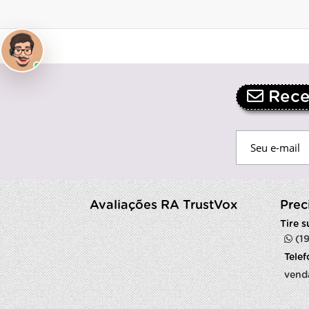
Receb
Avaliações RA TrustVox
Prec
Tire 
(1
Tele
vend