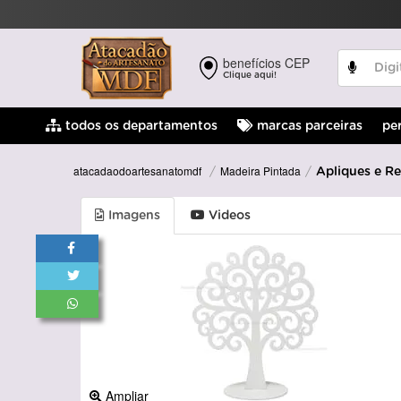
benefícios CEP
Clique aqui!
pe
todos os departamentos
marcas parceiras
Madeira Pintada
atacadaodoartesanatomdf
Apliques e R
Imagens
Videos
Ampliar