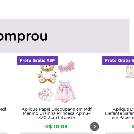
omprou
Frete Grátis #SP
Frete Grátis 
Mdf
Aplique Papel Decoupage em Mdf
Aplique D
Menino Ursinha Princesa Apm3-
Elefante Safa
330 3cm Litoarte
em Papel e
R$ 10,08
R