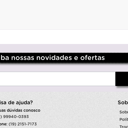
a nossas novidades e ofertas
isa de ajuda?
Sob
suas dúvidas conosco
Sob
9) 99940-0393
Polí
fone:
(19) 2151-7173
Troc