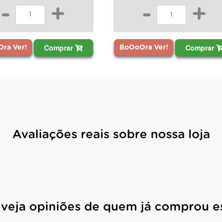
-
+
-
+
Comprar
Comprar
ra Ver!
BoOoOra Ver!
Avaliações reais sobre nossa loja
 veja opiniões de quem já comprou e