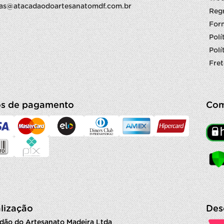
as@atacadaodoartesanatomdf.com.br
Reg
For
Polí
Polí
Fret
s de pagamento
Com
lização
Des
dão do Artesanato Madeira Ltda