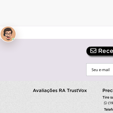
Receb
Avaliações RA TrustVox
Prec
Tire 
(1
Tele