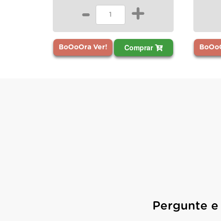
-
+
Comprar
BoOoO
BoOoOra Ver!
Pergunte e