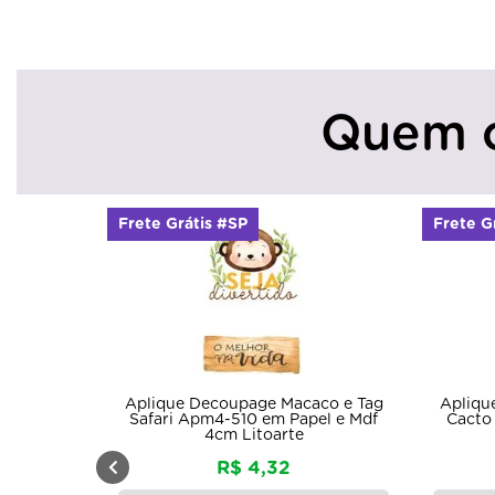
Quem 
Frete Grátis #SP
Frete G
Aplique Decoupage Macaco e Tag
Apliqu
Safari Apm4-510 em Papel e Mdf
Cacto
4cm Litoarte
R$ 4,32