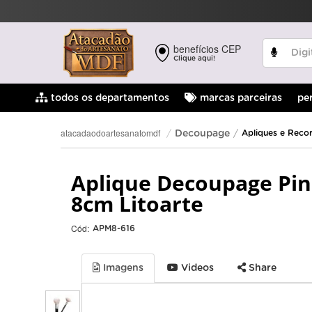
benefícios CEP
Clique aqui!
pe
todos os departamentos
marcas parceiras
atacadaodoartesanatomdf
Decoupage
Apliques e Reco
Aplique Decoupage Pi
8cm Litoarte
Cód:
APM8-616
Imagens
Videos
Share