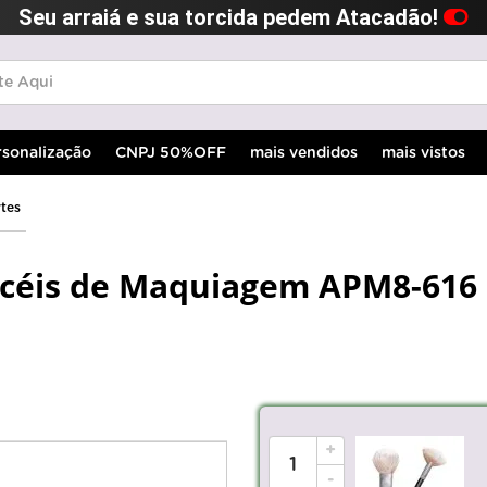
Seu arraiá e sua torcida pedem Atacadão!
rsonalização
CNPJ 50%OFF
mais vendidos
mais vistos
rtes
ncéis de Maquiagem APM8-616
+
-