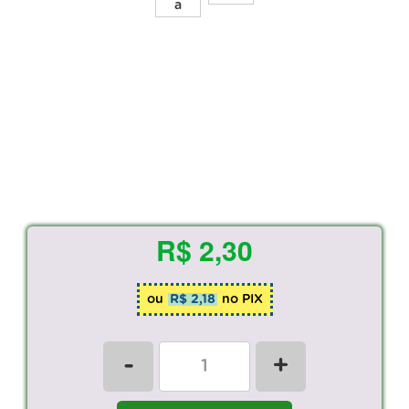
R$ 2,30
ou
R$ 2,18
no PIX
-
+