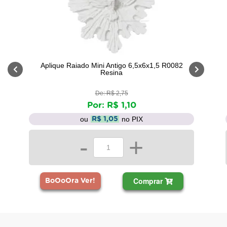
Aplique Raiado Mini Antigo 6,5x6x1,5 R0082
Resina
De: R$ 2,75
Por: R$ 1,10
ou
no PIX
R$ 1,05
-
+
Comprar
BoOoOra Ver!