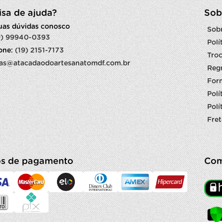
isa de ajuda?
Sob
suas dúvidas conosco
Sob
9) 99940-0393
Polí
fone:
(19) 2151-7173
Troc
as@atacadaodoartesanatomdf.com.br
Reg
For
Polí
Polí
Fret
s de pagamento
Com