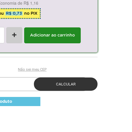
Economia de
R$ 1,16
ou
R$ 0,73
no PIX
+
Adicionar ao carrinho
roduto