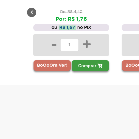
De: R$ 4,40
Por: R$ 1,76
ou
R$ 1,67
no PIX
-
+
Comprar
BoOoOra Ver!
BoOoO