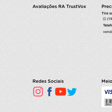
Avaliações RA TrustVox
Prec
Tire 
(1
Tele
vend
Redes Sociais
Meio