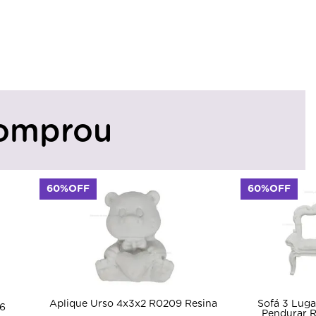
omprou
60%OFF
60%OFF
Aplique Urso 4x3x2 R0209 Resina
Sofá 3 Luga
x6
Pendurar R