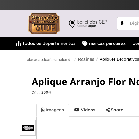
benefícios CEP
Clique aqui!
pe
todos os departamentos
marcas parceiras
atacadaodoartesanatomdf
Resinas
Apliques Decorativos
Aplique Arranjo Flor N
Cód:
2304
Imagens
Videos
Share