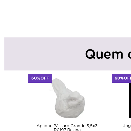
Quem 
60%OFF
60%OF
Aplique Pássaro Grande 5,5x3
Jog
R0197 Resina