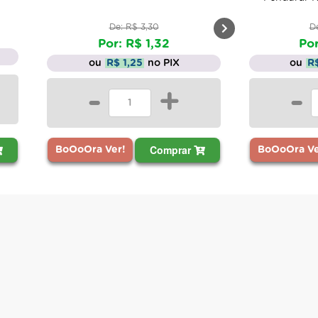
De: R$ 3,30
D
Por: R$ 1,32
Por
ou
R$ 1,25
no PIX
ou
R
-
+
-
Comprar
BoOoOra Ver!
BoOoOra Ve