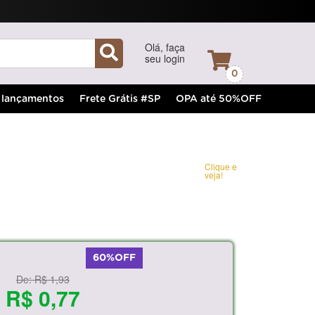
Olá, faça
seu login
0
lançamentos
Frete Grátis #SP
OPA até 50%OFF
Clique e
veja!
60%OFF
De:
R$ 1,93
R$ 0,77