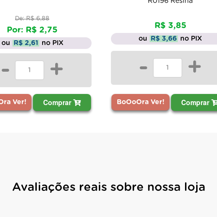
R0196 Resina
De: R$ 6,88
R$ 3,85
Por: R$ 2,75
ou
R$ 3,66
no PIX
ou
R$ 2,61
no PIX
-
+
-
+
Comprar
Comprar
BoOoOra Ver!
ra Ver!
Avaliações reais sobre nossa loja