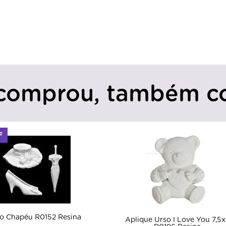
comprou, também c
F
o Chapéu R0152 Resina
Aplique Urso I Love You 7,5