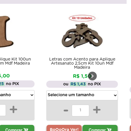
Letras com Acento para Aplique
un
Aplique Deco
Artesanato 2,5cm Kit 10un Mdf
ra
Kit 6u
Madeira
R$ 1,50
ou
R$ 1,43
no PIX
ou
R
-
-
+
Comprar
BoOoOra Ve
BoOoOra Ver!