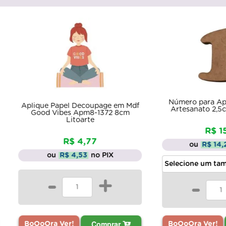
Número para Aplique Kit 100
e Papel Decoupage em Mdf
Artesanato 2,5cm Mdf Madei
d Vibes Apm8-1372 8cm
Litoarte
R$ 15,00
R$ 4,77
ou
R$ 14,25
no PIX
ou
R$ 4,53
no PIX
-
+
-
+
Comprar
Comprar
BoOoOra Ver!
ra Ver!