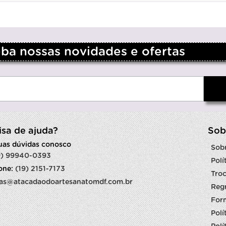
a nossas novidades e ofertas
isa de ajuda?
Sob
suas dúvidas conosco
Sob
9) 99940-0393
Polí
fone:
(19) 2151-7173
Troc
as@atacadaodoartesanatomdf.com.br
Reg
For
Polí