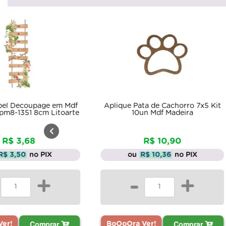
Apliqu
e em Mdf
Aplique Pata de Cachorro 7x5 Kit
Goo
 Litoarte
10un Mdf Madeira
R$ 10,90
IX
ou
R$ 10,36
no PIX
+
-
+
prar
Comprar
BoOoOra Ver!
BoOoO