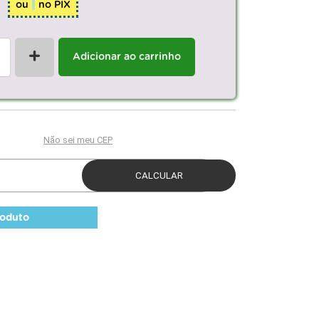
ou
no PIX
+
Adicionar ao carrinho
roduto