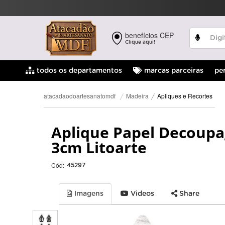
benefícios CEP
Clique aqui!
pe
todos os departamentos
marcas parceiras
Apliques e Recortes
Madeira
atacadaodoartesanatomdf
Aplique Papel Decoup
3cm Litoarte
Cód:
45297
Imagens
Videos
Share