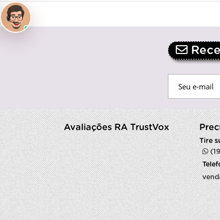
Receb
Avaliações RA TrustVox
Prec
Tire 
(1
Tele
vend