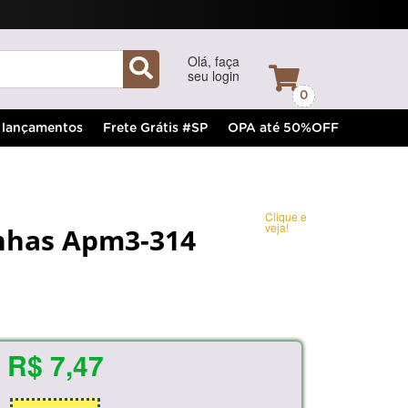
Olá, faça
seu login
0
lançamentos
Frete Grátis #SP
OPA até 50%OFF
Clique e
veja!
nhas Apm3-314
R$ 7,47