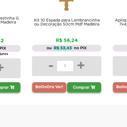
 Espada para Lembrancinha
Aplique Balão Enfeite Decora
oração 50cm Mdf Madeira
7x4,3 Kit 10un Mdf Laser Cr
R$ 56,24
R$ 6,15
ou
R$ 53,43
no PIX
ou
R$ 5,84
no PIX
-
+
-
+
Comprar
Comprar
ra Ver!
BoOoOra Ver!