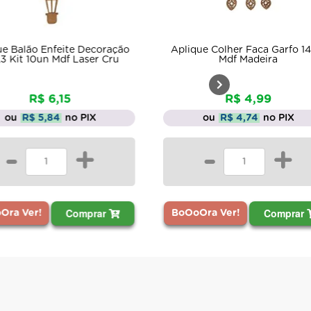
Aplique Reco
ção
Aplique Colher Faca Garfo 14cm
Base 12cm 
u
Mdf Madeira
Enf
R$ 4,99
R
ou
R$ 4,74
no PIX
ou
R$
-
+
-
Comprar
BoOoOra Ver!
BoOoOra Ve