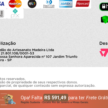
lização
Des
dão do Artesanato Madeira Ltda
 21.801.108/0001-53
ossa Senhora Aparecida nº 107 Jardim Triunfo
ra - SP
tos reservados.
são de propriedade de seus respectivos donos.
 parcial, de qualquer conteúdo sem expressa autorização.
Opa! Falta
R$ 591,49
para ter
Frete Gráti
Região Sudeste - Exceto Rio de Janeiro e Minas Gerais.