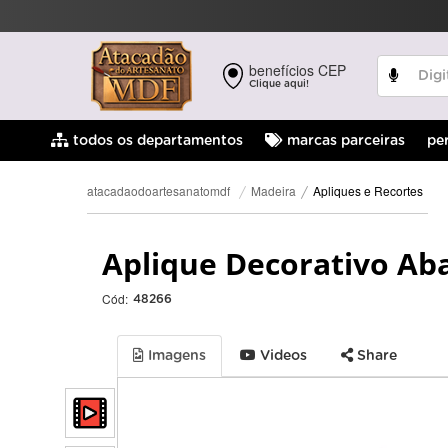
benefícios CEP
Clique aqui!
pe
todos os departamentos
marcas parceiras
Apliques e Recortes
Madeira
atacadaodoartesanatomdf
Aplique Decorativo Aba
Cód:
48266
Imagens
Videos
Share