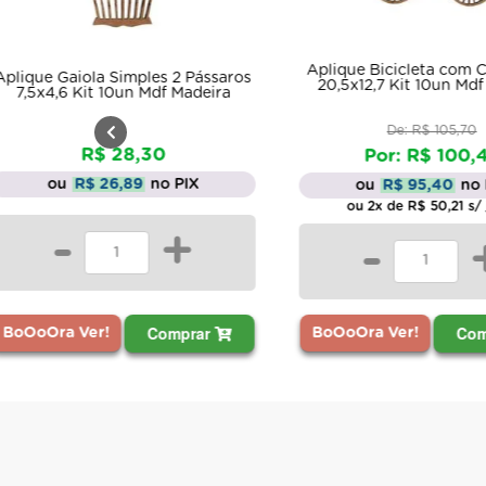
Aplique Bicicleta com Cestinha G
 Pássaros
Kit 10
20,5x12,7 Kit 10un Mdf Madeira
Madeira
ou Dec
De: R$ 105,70
Por: R$ 100,42
IX
ou
R$ 95,40
no PIX
ou 2x de R$ 50,21 s/ juros
+
-
+
prar
Comprar
BoOoO
BoOoOra Ver!