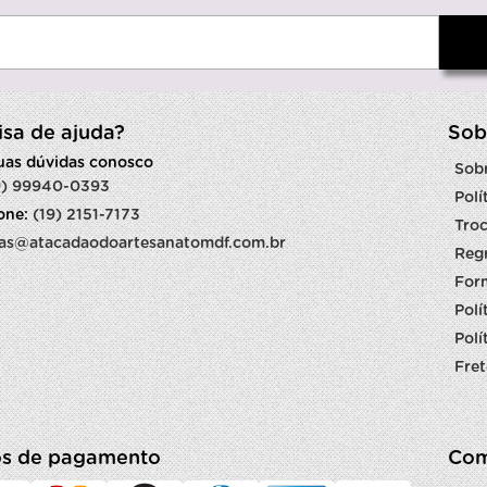
isa de ajuda?
Sob
suas dúvidas conosco
Sob
9) 99940-0393
Polí
fone:
(19) 2151-7173
Troc
as@atacadaodoartesanatomdf.com.br
Reg
For
Polí
Polí
Fret
s de pagamento
Com