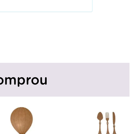
omprou