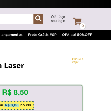
Olá, faça
seu login
0
lançamentos
Frete Grátis #SP
OPA até 50%OFF
Clique e
veja!
a Laser
R$ 8,50
ou
R$ 8,08
no PIX