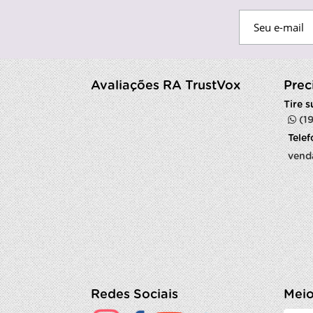
Avaliações RA TrustVox
Prec
Tire 
(1
Tele
vend
Redes Sociais
Meio