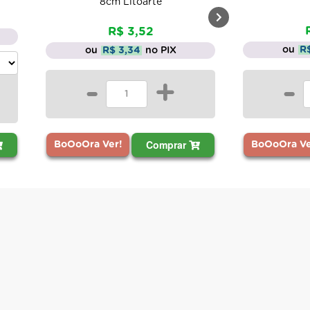
8cm Litoarte
R$ 3,52
ou
R
ou
R$ 3,34
no PIX
-
-
+
Comprar
BoOoOra Ve
BoOoOra Ver!