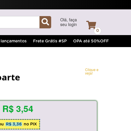
Olá, faça
seu login
0
lançamentos
Frete Grátis #SP
OPA até 50%OFF
Clique e
veja!
oarte
R$ 3,54
ou
R$ 3,36
no PIX