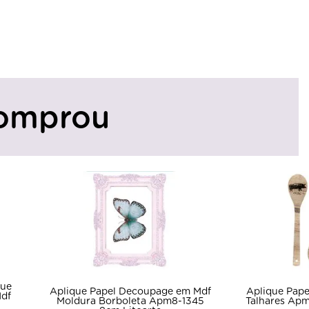
omprou
que
Aplique Papel Decoupage em Mdf
Aplique Pap
Mdf
Moldura Borboleta Apm8-1345
Talhares Apm