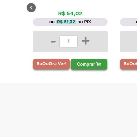
R$ 54,02
ou
R$ 51,32
no PIX
-
+
Comprar
BoOoOra Ver!
BoOoO