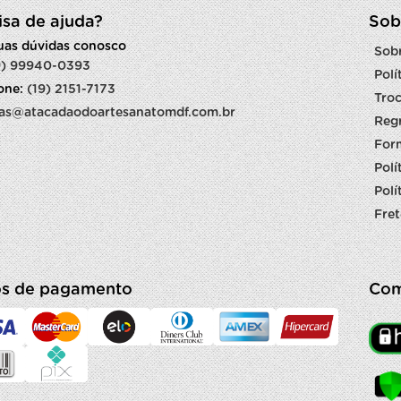
isa de ajuda?
Sob
suas dúvidas conosco
Sob
9) 99940-0393
Polí
fone:
(19) 2151-7173
Troc
as@atacadaodoartesanatomdf.com.br
Reg
For
Polí
Polí
Fret
s de pagamento
Com