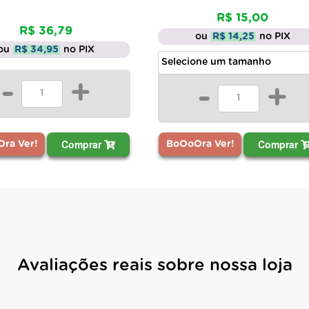
R$ 15,00
R$ 36,79
ou
R$ 14,25
no PIX
ou
R$ 34,95
no PIX
-
+
-
+
Comprar
Comprar
ra Ver!
BoOoOra Ver!
Avaliações reais sobre nossa loja