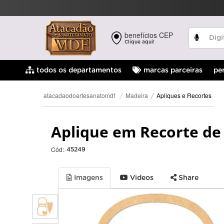
benefícios CEP
Clique aqui!
pe
todos os departamentos
marcas parceiras
Apliques e Recortes
Madeira
atacadaodoartesanatomdf
Aplique em Recorte de
Cód:
45249
Imagens
Videos
Share