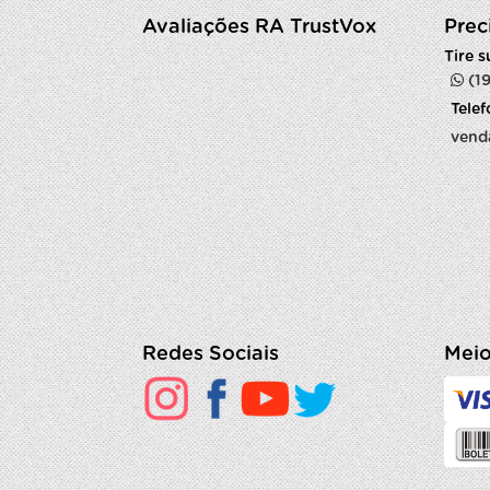
Avaliações RA TrustVox
Prec
Tire 
(1
Tele
vend
Redes Sociais
Meio