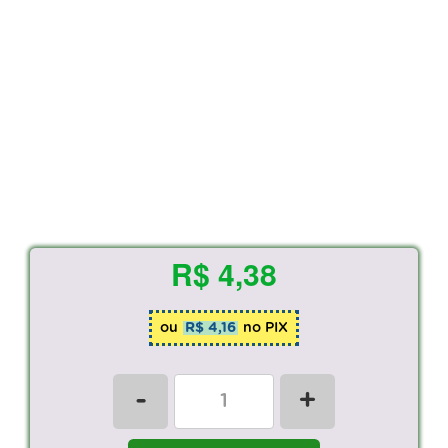
R$ 4,38
ou
R$ 4,16
no PIX
-
+