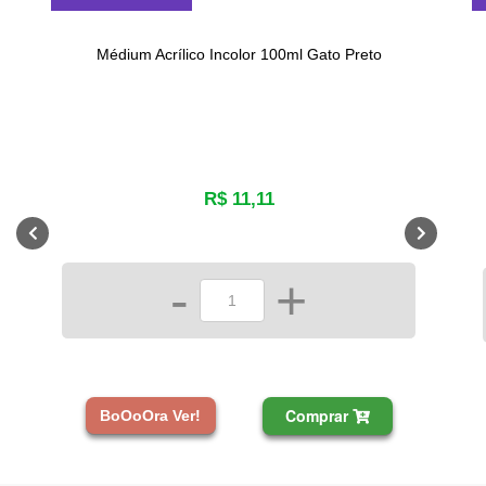
Médium Acrílico Incolor 100ml Gato Preto
R$ 11,11
-
+
Comprar
BoOoOra Ver!