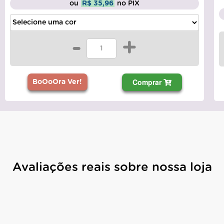
ou
R$ 35,96
no PIX
-
+
Comprar
BoOoOra Ver!
Avaliações reais sobre nossa loja