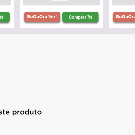
Comprar
BoOoOra
BoOoOra Ver!
ste produto