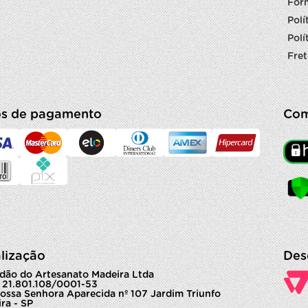
For
Polí
Polí
Fret
s de pagamento
Com
lização
Des
dão do Artesanato Madeira Ltda
 21.801.108/0001-53
ossa Senhora Aparecida nº 107 Jardim Triunfo
ra - SP