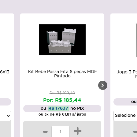
Kit Bebê Passa Fita 6 peças MDF
26x13
Jogo 3 Po
Pintado
De: R$ 199,40
Por: R$ 185,44
ou
ou
R$ 176,17
no PIX
ou 3x de R$ 61,81 s/ juros
-
+