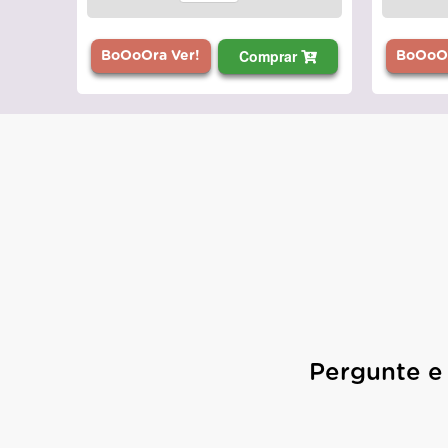
Comprar
BoOoOra Ver!
BoOoOr
Pergunte e