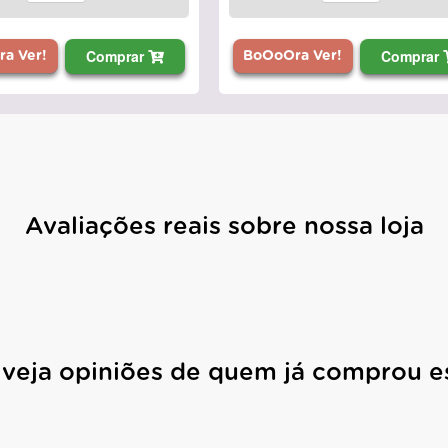
Comprar
Comprar
a Ver!
BoOoOra Ver!
Avaliações reais sobre nossa loja
 veja opiniões de quem já comprou e