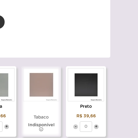
a
Preto
,66
R$ 39,66
Tabaco
Indisponível
+
-
+