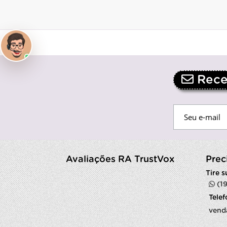
Receb
Avaliações RA TrustVox
Prec
Tire 
(1
Tele
vend