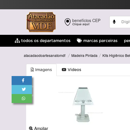
benefícios CEP
Clique aqui!
pe
todos os departamentos
marcas parceiras
Madeira Pintada
Kits Higiênico B
atacadaodoartesanatomdf
Imagens
Videos
Ampliar