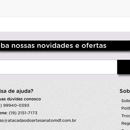
a nossas novidades e ofertas
isa de ajuda?
Sob
suas dúvidas conosco
Sob
9) 99940-0393
Polí
fone:
(19) 2151-7173
Troc
as@atacadaodoartesanatomdf.com.br
Reg