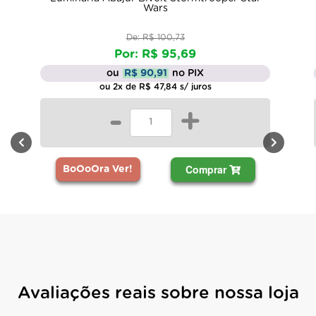
Wars
De: R$ 100,73
Por: R$ 95,69
ou
R$ 90,91
no PIX
ou 2x de R$ 47,84 s/ juros
-
+
Comprar
BoOoOra Ver!
Avaliações reais sobre nossa loja