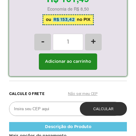
Economia de
R$ 8,50
ou
R$ 153,42
no PIX
-
+
Adicionar ao carrinho
Descrição do Produto
Mais opções de pagamento