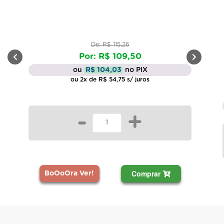
De: R$ 115,26
Por: R$ 109,50
ou
R$ 104,03
no PIX
ou 2x de R$ 54,75 s/ juros
-
+
Comprar
BoOoOra Ver!