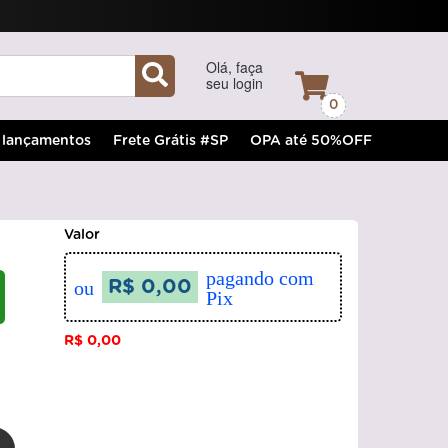
Olá, faça
seu login
0
lançamentos
Frete Grátis #SP
OPA até 50%OFF
Valor
pagando com
ou
R$ 0,00
Pix
R$ 0,00