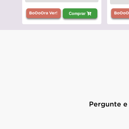
Comprar
BoOoOra Ver!
BoOoOr
Pergunte e