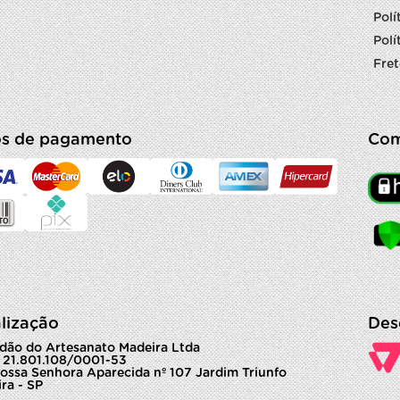
Polí
Polí
Fret
s de pagamento
Com
lização
Des
dão do Artesanato Madeira Ltda
 21.801.108/0001-53
ossa Senhora Aparecida nº 107 Jardim Triunfo
ra - SP