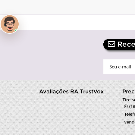
Receb
Avaliações RA TrustVox
Prec
Tire 
(1
Tele
vend