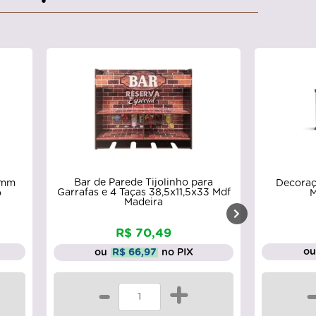
Bar de Parede Tijolinho para
 2mm
Decoraç
Garrafas e 4 Taças 38,5x11,5x33 Mdf
o
M
Madeira
R$ 70,49
o
ou
R$ 66,97
no PIX
-
+