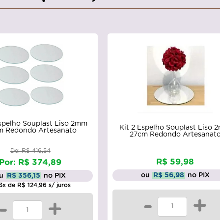
Espelho Souplast Liso 2mm
Kit 2 Espelho Souplast Liso
m Redondo Artesanato
27cm Redondo Artesanat
De: R$ 416,54
R$ 59,98
Por: R$ 374,89
ou
R$ 56,98
no PIX
u
R$ 356,15
no PIX
3x de R$ 124,96 s/ juros
-
+
-
+