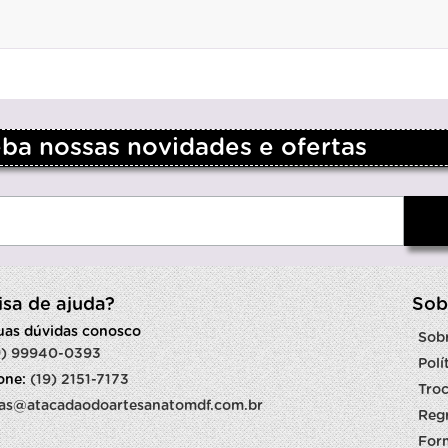
a nossas novidades e ofertas
isa de ajuda?
Sob
suas dúvidas conosco
Sob
9) 99940-0393
Polí
fone:
(19) 2151-7173
Troc
as@atacadaodoartesanatomdf.com.br
Reg
For