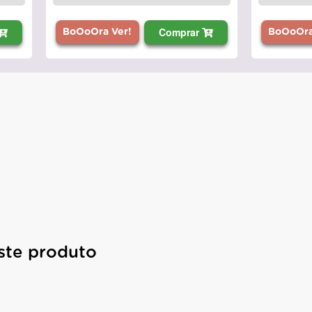
Comprar
BoOoOra
BoOoOra Ver!
ste produto