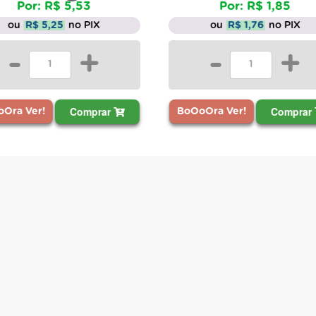
Por: R$ 1,85
IX
ou
R$ 1,76
no PIX
+
-
+
prar
Comprar
BoOoOra Ver!
BoOoO