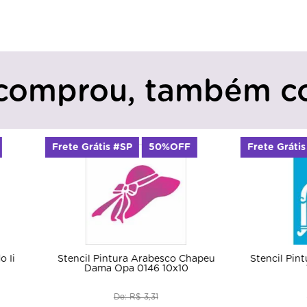
comprou, também c
rátis #SP
50%OFF
Frete Grátis #SP
50%OFF
l Pintura Arabesco Chapeu
Stencil Pintura Gaiola Coruja 
ama Opa 0146 10x10
15x20 Opa
De: R$ 3,31
De: R$ 6,62