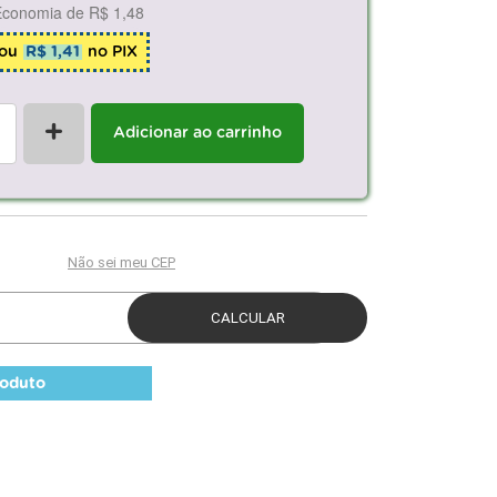
Economia de
R$ 1,48
ou
R$ 1,41
no PIX
+
Adicionar ao carrinho
roduto