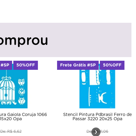
omprou
Frete Grátis #SP
50%OFF
Frete Grátis 
1066
Stencil Pintura Pdbrasil Ferro de
Stencil Pintu
Passar 3220 20x25 Opa
De: R$ 11,06
D