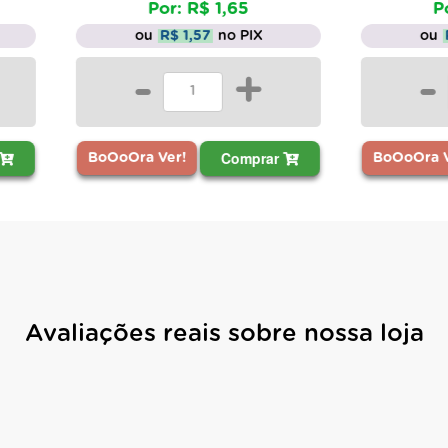
Por: R$ 1,65
Por: R$ 3,31
ou
R$ 1,57
no PIX
ou
R$ 3,14
no PIX
-
+
-
+
Comprar
Comprar
ra Ver!
BoOoOra Ver!
Avaliações reais sobre nossa loja