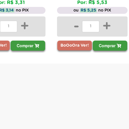
Por: R$ 5,53
Por
ou
R$ 5,25
no PIX
ou
R
-
+
-
Comprar
BoOoOra Ver!
BoOoOra Ve