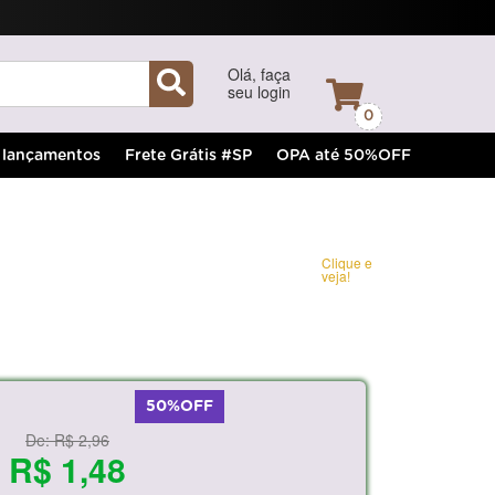
Olá, faça
seu login
0
lançamentos
Frete Grátis #SP
OPA até 50%OFF
Clique e
veja!
50%OFF
De:
R$ 2,96
R$ 1,48