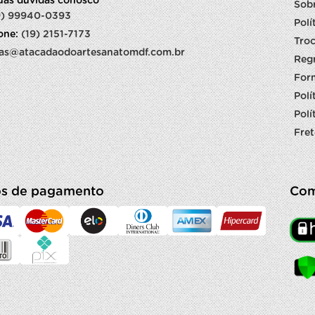
suas dúvidas conosco
Sob
9) 99940-0393
Polí
fone:
(19) 2151-7173
Troc
as@atacadaodoartesanatomdf.com.br
Reg
For
Polí
Polí
Fret
s de pagamento
Com