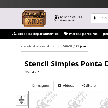
benefícios CEP
Clique aqui!
pe
todos os departamentos
marcas parceiras
Objetos
atacadaodoartesanatomdf
Stencil
Stencil Simples Ponta 
Cód:
4353
Imagens
Videos
Share