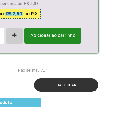
Economia de
R$ 2,63
ou
R$ 2,50
no PIX
+
Adicionar ao carrinho
roduto