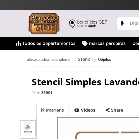
benefícios CEP
Clique aqui!
pe
todos os departamentos
marcas parceiras
Objetos
atacadaodoartesanatomdf
Stencil
Stencil Simples Lavand
Cód:
35991
Imagens
Videos
Share