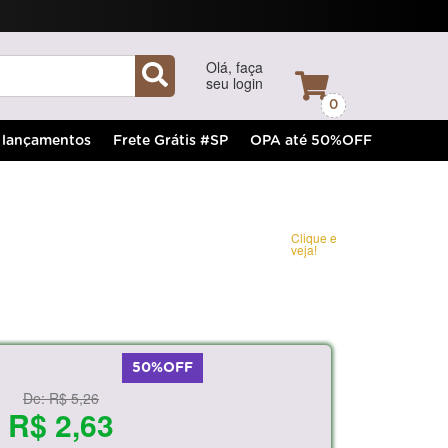
Olá, faça
seu login
0
lançamentos
Frete Grátis #SP
OPA até 50%OFF
Clique e
veja!
50%OFF
De:
R$ 5,26
R$ 2,63