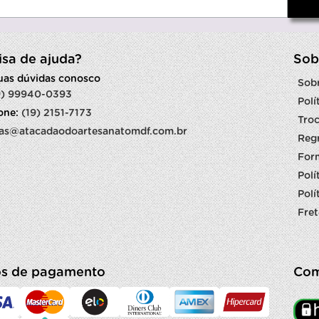
isa de ajuda?
Sob
suas dúvidas conosco
Sob
9) 99940-0393
Polí
fone:
(19) 2151-7173
Troc
as@atacadaodoartesanatomdf.com.br
Reg
For
Polí
Polí
Fret
s de pagamento
Com