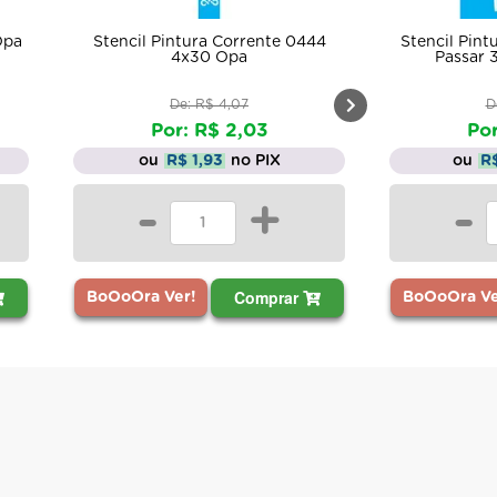
Opa
Stencil Pintura Corrente 0444
Stencil Pint
4x30 Opa
Passar 
De: R$ 4,07
D
Por: R$ 2,03
Por
ou
R$ 1,93
no PIX
ou
R
-
+
-
Comprar
BoOoOra Ver!
BoOoOra Ve