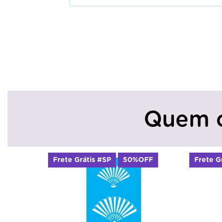
Quem 
Frete Grátis #SP
50%OFF
Frete G