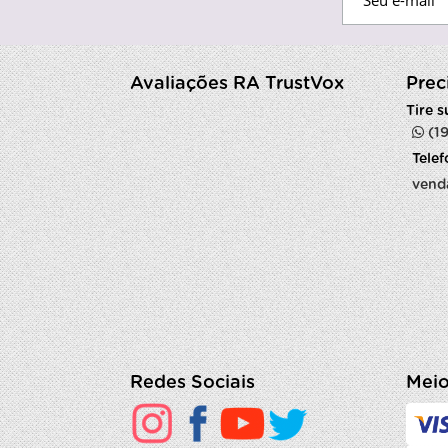
Avaliações RA TrustVox
Prec
Tire 
(1
Tele
vend
Redes Sociais
Meio