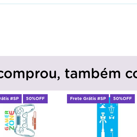
comprou, também c
rátis #SP
50%OFF
Frete Grátis #SP
50%OFF