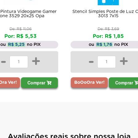
l Pintura Videogame Gamer
Stencil Simples Poste de Luz 
one 3529 20x25 Opa
3013 7x15
De: R$ 11,06
De: R$ 3,69
Por: R$ 5,53
Por: R$ 1,85
ou
R$ 5,25
no PIX
ou
R$ 1,76
no PIX
-
+
-
+
Comprar
Comprar
ra Ver!
BoOoOra Ver!
Avaliações reais sobre nossa loja