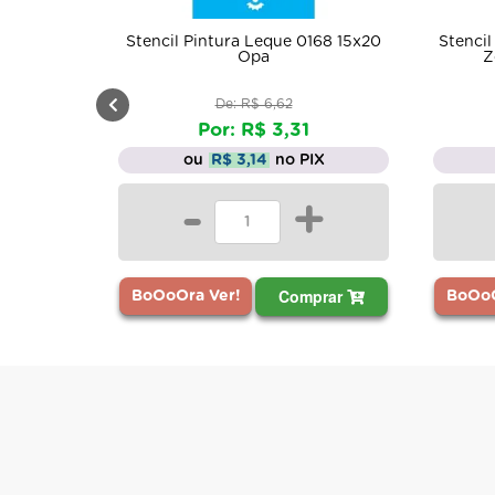
Stencil Pintura Leque 0168 15x20
Stenci
Opa
Z
De: R$ 6,62
Por: R$ 3,31
ou
R$ 3,14
no PIX
-
+
Comprar
BoOoOra Ver!
BoOoO