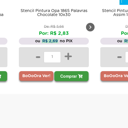
Stencil Pintura Opa 1865 Palavras
Stencil Pint
pa
Chocolate 10x30
Assim 
De: R$ 5,66
D
Por: R$ 2,83
Po
ou
R$ 2,69
no PIX
ou
R
-
+
-
Comprar
BoOoOra Ver!
BoOoOra Ve