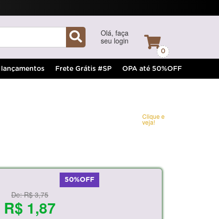
Olá, faça
seu login
0
lançamentos
Frete Grátis #SP
OPA até 50%OFF
Clique e
veja!
50%OFF
De:
R$ 3,75
R$ 1,87