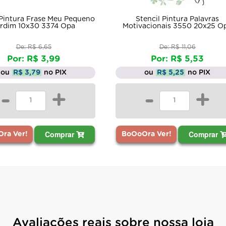
 Pintura Frase Meu Pequeno
Stencil Pintura Palavras
rdim 10x30 3374 Opa
Motivacionais 3550 20x25 O
De: R$ 6,65
De: R$ 11,06
Por: R$ 3,99
Por: R$ 5,53
ou
R$ 3,79
no PIX
ou
R$ 5,25
no PIX
-
+
-
+
Comprar
Comprar
ra Ver!
BoOoOra Ver!
Avaliações reais sobre nossa loja