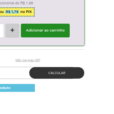
Economia de
R$ 1,88
ou
R$ 1,78
no PIX
+
Adicionar ao carrinho
roduto