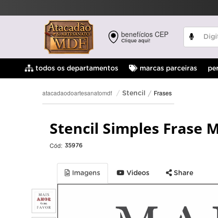
benefícios CEP
Clique aqui!
pe
todos os departamentos
marcas parceiras
Frases
atacadaodoartesanatomdf
Stencil
Stencil Simples Frase 
Cód:
35976
Imagens
Videos
Share