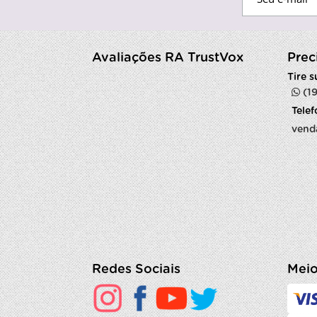
Avaliações RA TrustVox
Prec
Tire 
(1
Tele
vend
Redes Sociais
Meio