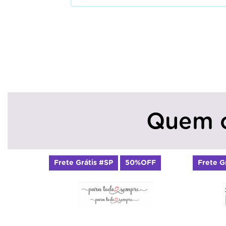
Quem 
Frete Grátis #SP
50%OFF
Frete G