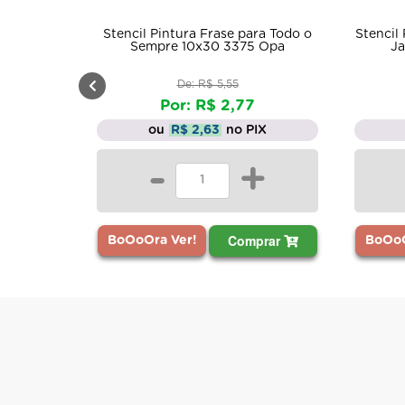
Stencil Pintura Frase para Todo o
Stencil
Sempre 10x30 3375 Opa
Ja
De: R$ 5,55
Por: R$ 2,77
ou
R$ 2,63
no PIX
-
+
Comprar
BoOoOra Ver!
BoOoO