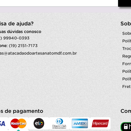
isa de ajuda?
Sob
suas dúvidas conosco
Sob
9) 99940-0393
Polí
fone:
(19) 2151-7173
Troc
as@atacadaodoartesanatomdf.com.br
Reg
For
Polí
Polí
Fret
s de pagamento
Com