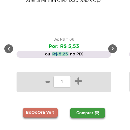
Stencil Pintura Oliva 1830 20x25 Opa
De: R$ 11,06
Por: R$ 5,53
ou
R$ 5,25
no PIX
-
+
Comprar
BoOoOra Ver!