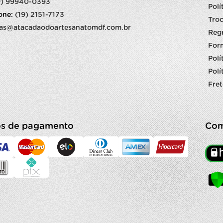
9) 99940-0393
Polí
fone:
(19) 2151-7173
Troc
as@atacadaodoartesanatomdf.com.br
Reg
For
Polí
Polí
Fret
s de pagamento
Com