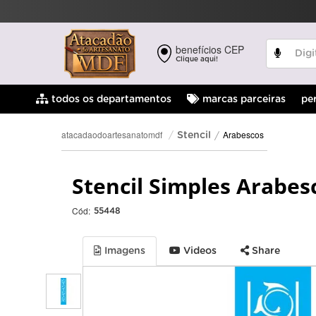
benefícios CEP
Clique aqui!
pe
todos os departamentos
marcas parceiras
Arabescos
atacadaodoartesanatomdf
Stencil
Stencil Simples Arabes
Cód:
55448
Imagens
Videos
Share