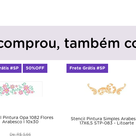
comprou, também c
rátis #SP
Frete Grátis #SP
50%OFF
Stencil Pintura Arvore Arabesco
 Pintura Simples Arabescos
3290 20x25 Opa
6,5 STP-083 - Litoarte
De: R$ 11,06