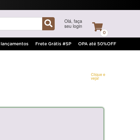
Olá, faça
seu login
0
lançamentos
Frete Grátis #SP
OPA até 50%OFF
Clique e
veja!