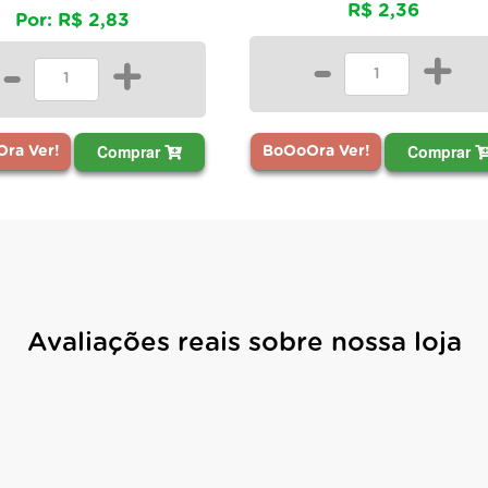
R$ 2,36
Por: R$ 5,53
-
+
-
+
Comprar
Comprar
ra Ver!
BoOoOra Ver!
Avaliações reais sobre nossa loja