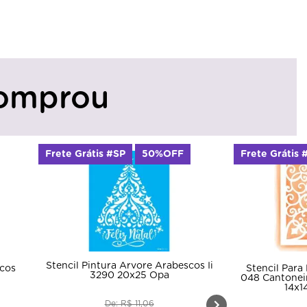
omprou
Frete Grátis #SP
Frete Grátis 
s Ii
Stencil P
Stencil Para Pintura Simples Sta-
Arabesco C
048 Cantoneira Rendado Arabesco
14x14cm Litoarte
D