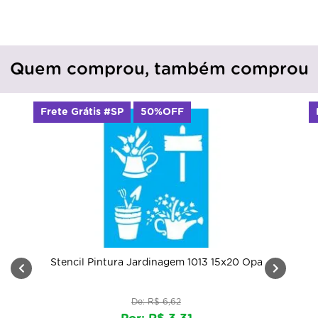
Quem comprou, também comprou
Frete Grátis #SP
50%OFF
Stencil Pintura Jardinagem 1013 15x20 Opa
De: R$ 6,62