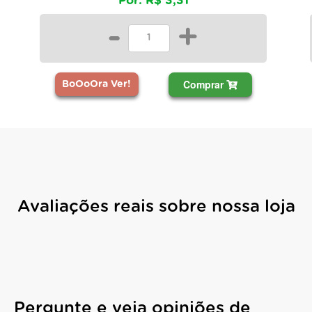
Por: R$ 3,31
-
+
Comprar
BoOoOra Ver!
Avaliações reais sobre nossa loja
Pergunte e veja opiniões de