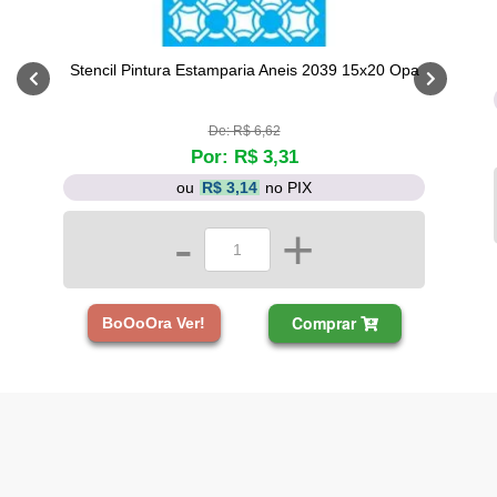
Stencil Pintura Estamparia Aneis 2039 15x20 Opa
De: R$ 6,62
Por: R$ 3,31
ou
R$ 3,14
no PIX
-
+
Comprar
BoOoOra Ver!