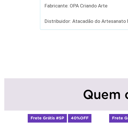
Fabricante: OPA Criando Arte
Distribuidor: Atacadão do Artesanato
Quem 
rátis #SP
40%OFF
Frete Grátis #SP
50%OFF