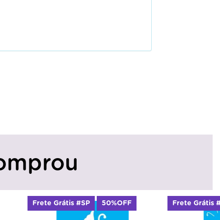
omprou
#SP
50%OFF
Frete Grátis #SP
50%OFF