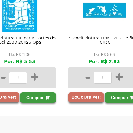
s do
Stencil Pintura Opa 0202 Golfinho
Stencil Pintu
10x30
Opa
De: R$ 5,66
D
Por: R$ 2,83
Por
-
+
-
Comprar
BoOoOra Ver!
BoOoOra Ve