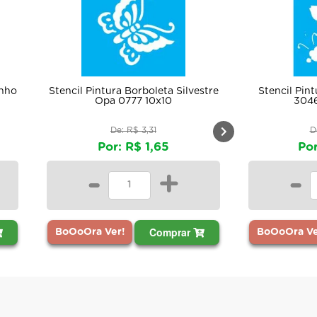
ra Borboleta Silvestre
Stencil Pintura Country Abelha
 0777 10x10
3046 20x25 Opa
e: R$ 3,31
De: R$ 11,06
: R$ 1,65
Por: R$ 5,53
+
-
+
Comprar
Comprar
r!
BoOoOra Ver!