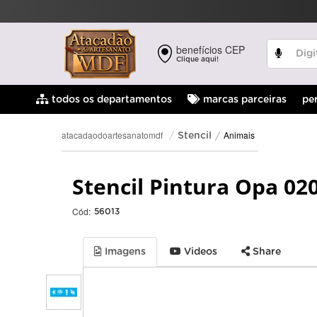
benefícios CEP
Clique aqui!
pe
todos os departamentos
marcas parceiras
Animais
atacadaodoartesanatomdf
Stencil
Stencil Pintura Opa 02
Cód:
56013
Imagens
Videos
Share