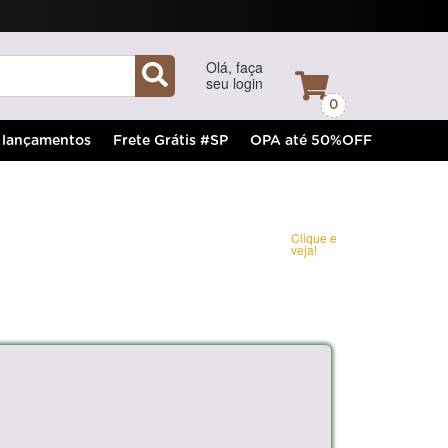
Olá, faça
seu login
0
lançamentos
Frete Grátis #SP
OPA até 50%OFF
Clique e
veja!