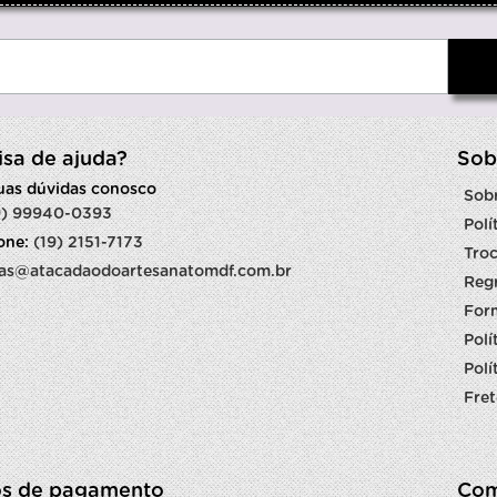
isa de ajuda?
Sob
suas dúvidas conosco
Sob
9) 99940-0393
Polí
fone:
(19) 2151-7173
Troc
as@atacadaodoartesanatomdf.com.br
Reg
For
Polí
Polí
Fret
s de pagamento
Com