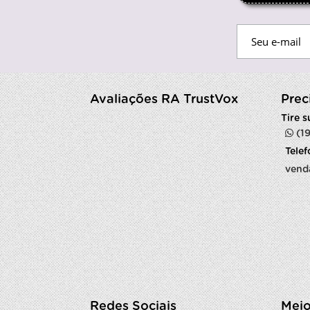
Avaliações RA TrustVox
Prec
Tire 
(1
Tele
vend
Redes Sociais
Meio