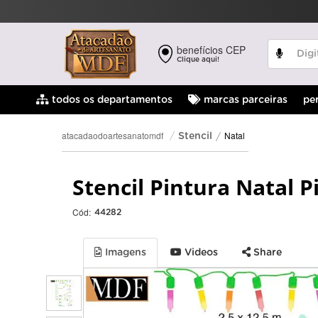
benefícios CEP
Clique aqui!
pe
todos os departamentos
marcas parceiras
Natal
atacadaodoartesanatomdf
Stencil
Stencil Pintura Natal P
Cód:
44282
Imagens
Videos
Share