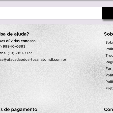
isa de ajuda?
Sob
suas dúvidas conosco
Sob
9) 99940-0393
Polí
fone:
(19) 2151-7173
Troc
as@atacadaodoartesanatomdf.com.br
Reg
For
Polí
Polí
Fret
s de pagamento
Com