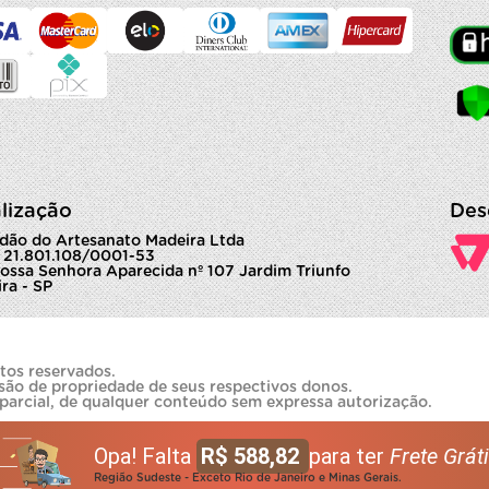
lização
Des
dão do Artesanato Madeira Ltda
 21.801.108/0001-53
ossa Senhora Aparecida nº 107 Jardim Triunfo
ra - SP
tos reservados.
são de propriedade de seus respectivos donos.
 parcial, de qualquer conteúdo sem expressa autorização.
Opa! Falta
R$ 588,82
para ter
Frete Gráti
Região Sudeste - Exceto Rio de Janeiro e Minas Gerais.