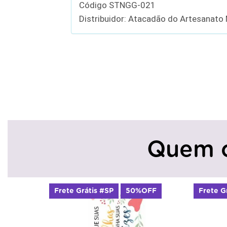
Código STNGG-021
Distribuidor: Atacadão do Artesanato
Quem 
OFF
Frete Grátis #SP
50%OFF
Frete G