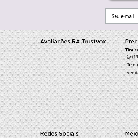
Avaliações RA TrustVox
Prec
Tire 
(1
Tele
vend
Redes Sociais
Meio