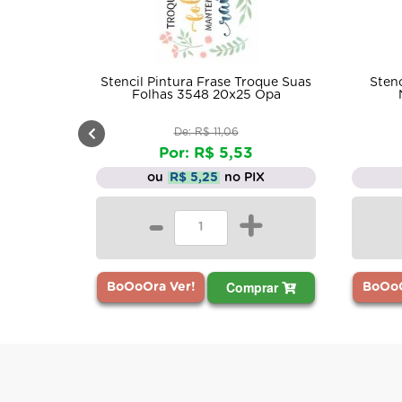
oque Suas
Stencil Pintura Cantoneira de
Stencil
 Opa
Natal 1114 15x20 Opa
Papai
De: R$ 6,62
Por: R$ 3,31
IX
ou
R$ 3,14
no PIX
+
-
+
prar
Comprar
BoOoO
BoOoOra Ver!