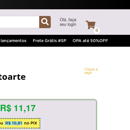
Olá, faça
seu login
0
lançamentos
Frete Grátis #SP
OPA até 50%OFF
Clique e
veja!
itoarte
R$ 11,17
ou
R$ 10,61
no PIX