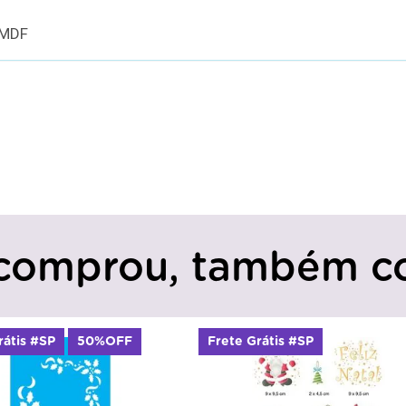
 MDF
comprou, também c
rátis #SP
Frete Grátis #SP
50%OFF