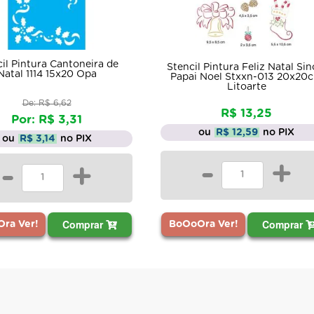
Stencil Pintura Estamparia
 Pintura Feliz Natal Sino e
Bengalas de Natal 3285 15x20
 Noel Stxxn-013 20x20cm
Litoarte
De: R$ 6,62
R$ 13,25
Por: R$ 3,31
ou
R$ 12,59
no PIX
ou
R$ 3,14
no PIX
-
+
-
+
Comprar
Comprar
ra Ver!
BoOoOra Ver!