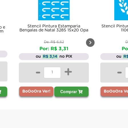
Stencil Pintura Guirlanda Natalina
Stencil Pint
 Opa
1106 14x14 Opa
Presépio em 
De: R$ 4,22
R
Por: R$ 2,11
ou
R
ou
R$ 2,00
no PIX
-
-
+
Comprar
BoOoOra Ve
BoOoOra Ver!