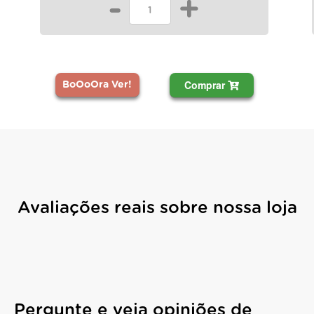
-
+
Comprar
BoOoOra Ver!
Avaliações reais sobre nossa loja
Pergunte e veja opiniões de