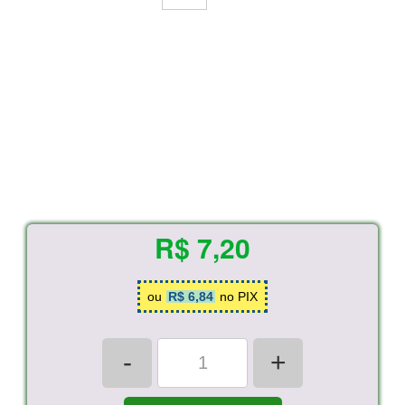
R$ 7,20
ou
R$ 6,84
no PIX
-
+