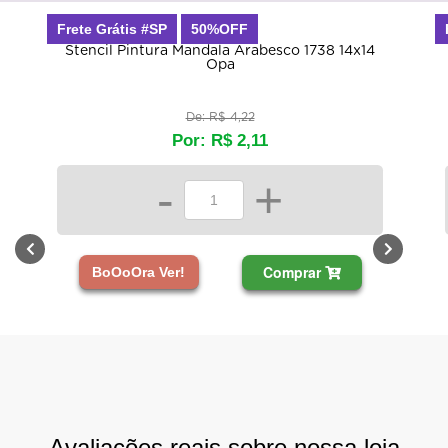
Frete Grátis #SP
50%OFF
Stencil Pintura Mandala Arabesco 1738 14x14
Opa
De: R$ 4,22
Por: R$ 2,11
-
+
Comprar
BoOoOra Ver!
Avaliações reais sobre nossa loja