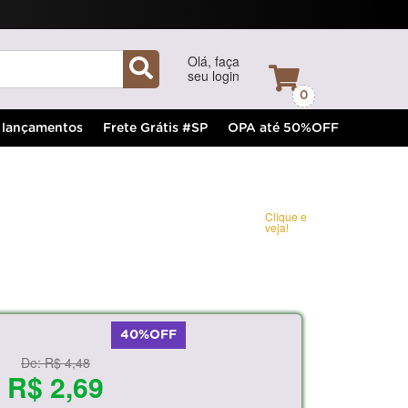
Olá, faça
seu login
0
lançamentos
Frete Grátis #SP
OPA até 50%OFF
Clique e
veja!
40%OFF
De:
R$ 4,48
R$ 2,69