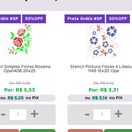
Frete Grátis #SP
50%OFF
Frete Grátis #SP
5
Stencil Pintura Flores e Libelulas
Stencil Pintura Folha
1149 15x20 Opa
3424 30,5x30,
De: R$ 6,62
De: R$ 15,6
Por: R$ 3,31
Por: R$ 7,
ou
R$ 3,14
no PIX
ou
R$ 7,42
n
-
+
-