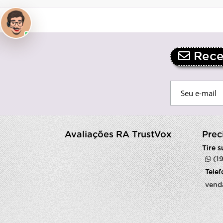
Receb
Avaliações RA TrustVox
Prec
Tire 
(1
Tele
vend