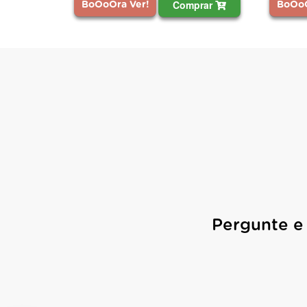
Comprar
Comprar
BoOoOra Ver!
Pergunte e