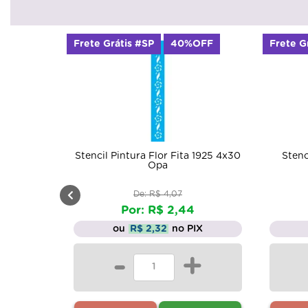
P
40%OFF
Frete Grátis #SP
50%OFF
Flor Fita 1925 4x30
Stencil Simples Flores Roseira
Opa
Opa1408 20x25
R$ 4,07
De: R$ 11,06
R$ 2,44
Por: R$ 5,53
,32
no PIX
ou
R$ 5,25
no PIX
+
-
+