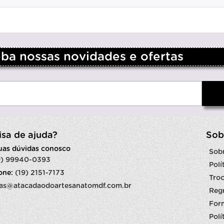
a nossas novidades e ofertas
isa de ajuda?
Sob
suas dúvidas conosco
Sob
9) 99940-0393
Polí
fone:
(19) 2151-7173
Troc
as@atacadaodoartesanatomdf.com.br
Reg
For
Polí