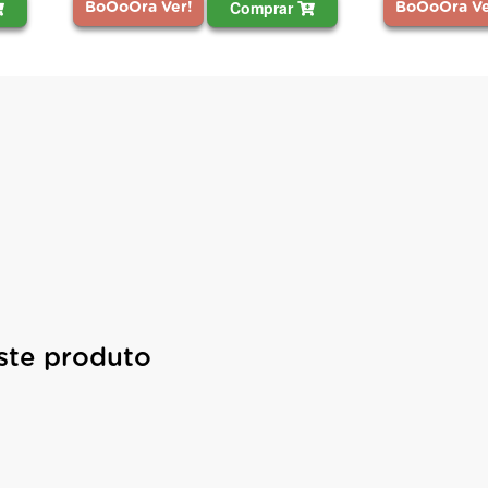
omprar
Comprar
BoOoOra Ver!
Bo
ste produto