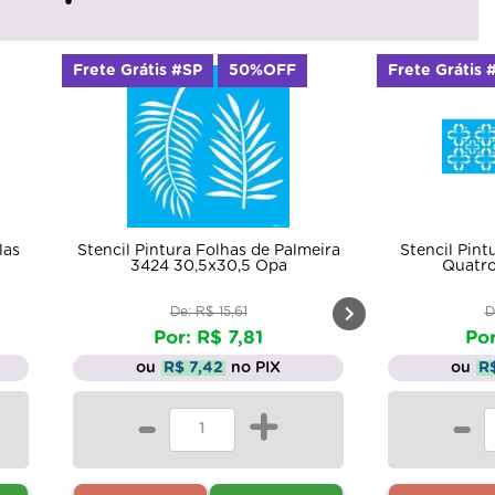
0%OFF
Frete Grátis #SP
50%OFF
Fret
s de Palmeira
Stencil Pintura Opa 0965 Flores
St
5 Opa
Quatro Pontas 10x30
1
De: R$ 5,66
81
Por: R$ 2,83
o PIX
ou
R$ 2,69
no PIX
+
-
+