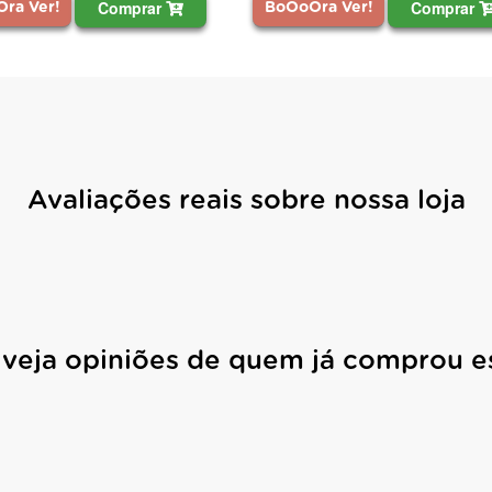
Comprar
C
BoOoOra Ver!
BoOoOra Ver!
Avaliações reais sobre nossa loja
 veja opiniões de quem já comprou e