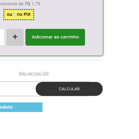
Economia de
R$ 1,79
ou
no PIX
+
Adicionar ao carrinho
roduto