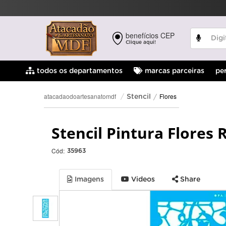
benefícios CEP
Clique aqui!
pe
todos os departamentos
marcas parceiras
Flores
atacadaodoartesanatomdf
Stencil
Stencil Pintura Flores 
Cód:
35963
Imagens
Videos
Share