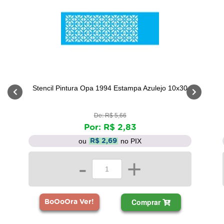
Stencil Pintura Opa 1994 Estampa Azulejo 10x30
De: R$ 5,66
Por: R$ 2,83
ou
no PIX
R$ 2,69
-
+
Comprar
BoOoOra Ver!