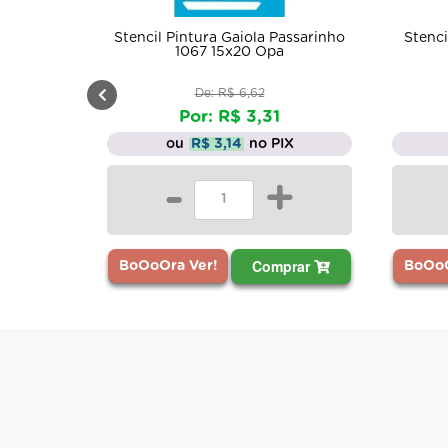
Stencil Pintura Gaiola Passarinho
Stenci
1067 15x20 Opa
De: R$ 6,62
Por: R$ 3,31
ou
R$ 3,14
no PIX
-
+
Comprar
BoOoOra Ver!
BoOoO