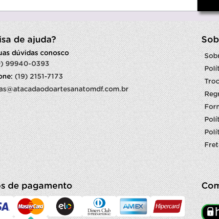
isa de ajuda?
Sob
suas dúvidas conosco
Sob
9) 99940-0393
Polí
fone:
(19) 2151-7173
Troc
as@atacadaodoartesanatomdf.com.br
Reg
For
Polí
Polí
Fret
s de pagamento
Com