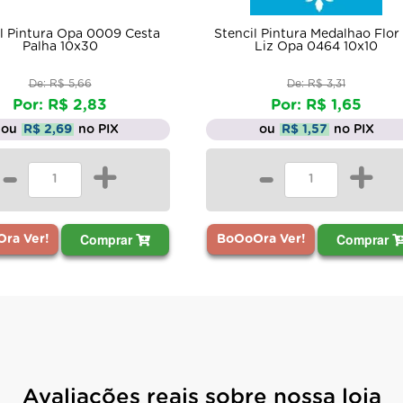
l Pintura Opa 0009 Cesta
Stencil Pintura Medalhao Flor
Palha 10x30
Liz Opa 0464 10x10
De: R$ 5,66
De: R$ 3,31
Por: R$ 2,83
Por: R$ 1,65
ou
R$ 2,69
no PIX
ou
R$ 1,57
no PIX
-
+
-
+
Comprar
Comprar
ra Ver!
BoOoOra Ver!
Avaliações reais sobre nossa loja