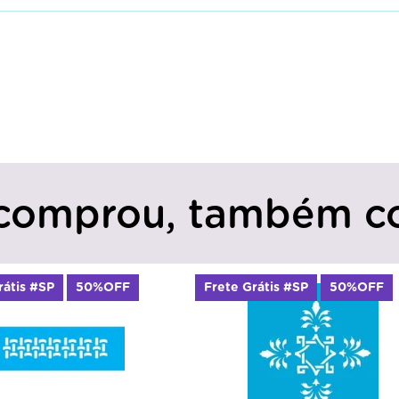
comprou, também c
rátis #SP
50%OFF
Frete Grátis #SP
50%OFF