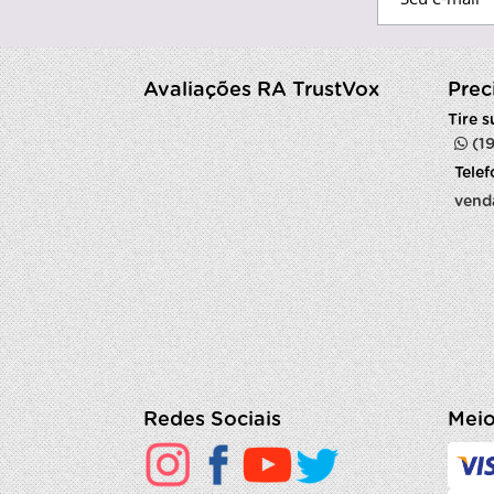
Avaliações RA TrustVox
Prec
Tire 
(1
Tele
vend
Redes Sociais
Meio