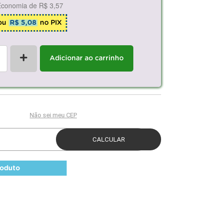
Economia de
R$ 3,57
ou
R$ 5,08
no PIX
+
Adicionar ao carrinho
roduto