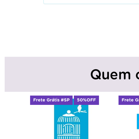
Quem 
Frete Grátis #SP
50%OFF
Frete G