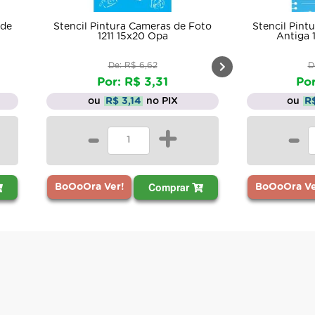
 de
Stencil Pintura Cameras de Foto
Stencil Pint
1211 15x20 Opa
Antiga 
De: R$ 6,62
D
Por: R$ 3,31
Por
ou
R$ 3,14
no PIX
ou
R
-
+
-
Comprar
BoOoOra Ver!
BoOoOra Ve