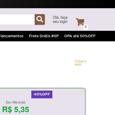
Olá, faça
seu login
0
lançamentos
Frete Grátis #SP
OPA até 50%OFF
Clique e
veja!
40%OFF
De:
R$ 8,92
R$ 5,35