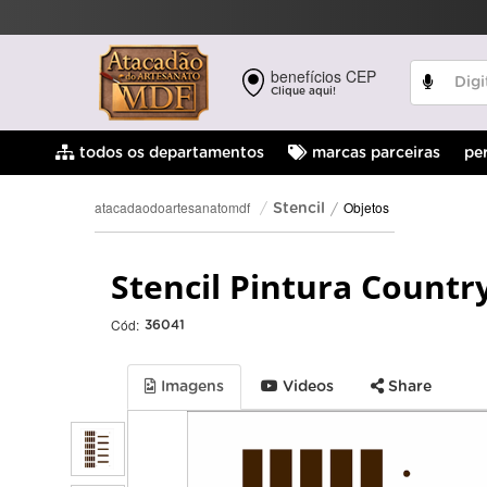
benefícios CEP
Clique aqui!
pe
todos os departamentos
marcas parceiras
Objetos
atacadaodoartesanatomdf
Stencil
Stencil Pintura Countr
Cód:
36041
Imagens
Videos
Share