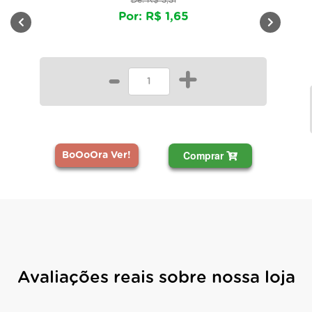
De: R$ 3,31
Por: R$ 1,65
-
+
Comprar
BoOoOra Ver!
Avaliações reais sobre nossa loja