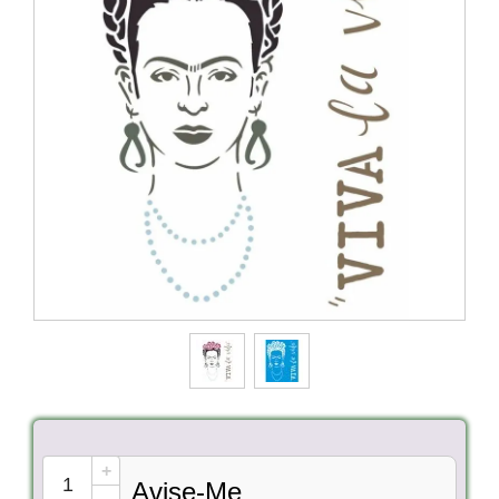
+
Avise-Me