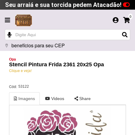
Seu arraiá e sua torcida pedem Atacadão!
0
benefícios para seu CEP
Opa
Stencil Pintura Frida 2361 20x25 Opa
Clique e veja!
Cód:
53122
Imagens
Videos
Share