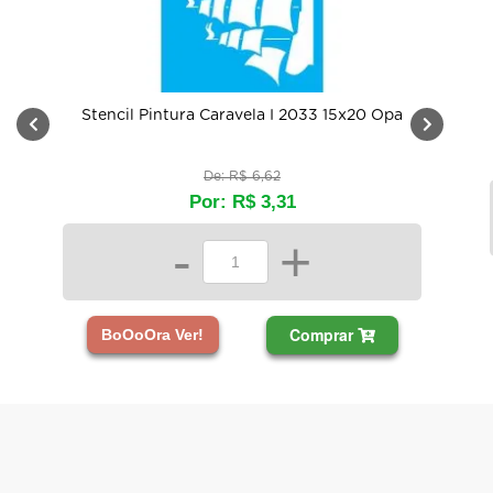
Stencil Pintura Caravela I 2033 15x20 Opa
De: R$ 6,62
Por: R$ 3,31
-
+
Comprar
BoOoOra Ver!