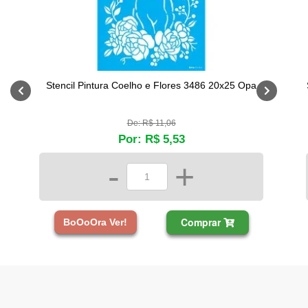
Stencil Pintura Coelho e Flores 3486 20x25 Opa
De: R$ 11,06
Por: R$ 5,53
-
+
Comprar
BoOoOra Ver!