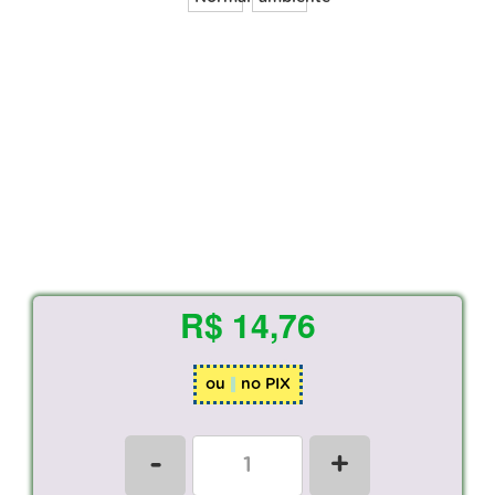
R$ 14,76
ou
no PIX
-
+