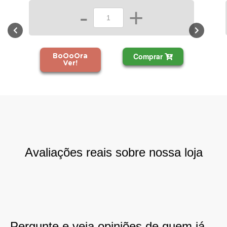
-
+
Comprar
BoOoOra
Ver!
Avaliações reais sobre nossa loja
Pergunte e veja opiniões de quem já