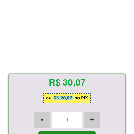
R$ 30,07
ou
R$ 28,57
no PIX
-
+