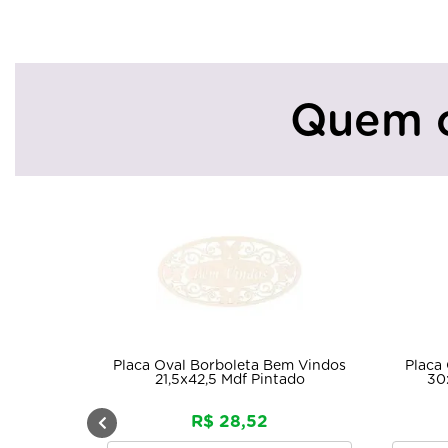
Quem 
al Borboleta Bem Vindos
Placa Oval Decoração Porta El
,5x42,5 Mdf Pintado
30x20 Mdf Laser Pintado
R$ 28,52
R$ 16,77