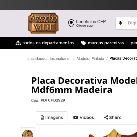
benefícios CEP
Clique aqui!
pe
todos os departamentos
marcas parceiras
Madeira Pintada
atacadaodoartesanatomdf
Placas Decorat
Placa Decorativa Mode
Mdf6mm Madeira
Cód:
PDTCFB2929
Imagens
Videos
Share