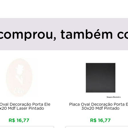
comprou, também c
e
Placa Oval Decoração Porta Ela
Placa Decora
30x20 Mdf Pintado
Cerveja Fra
Mdf6m
R$ 16,77
R$