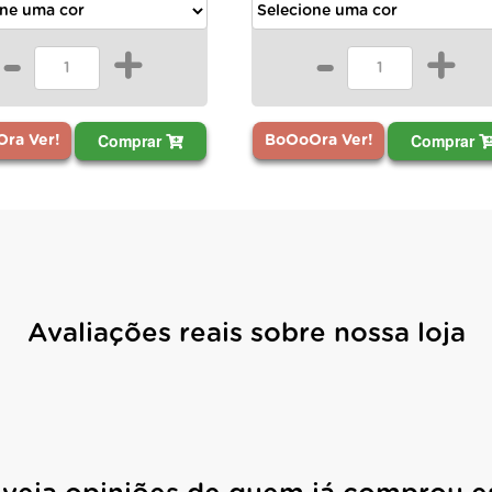
-
-
+
Comprar
BoOoOra Ver
BoOoOra Ver!
Avaliações reais sobre nossa loja