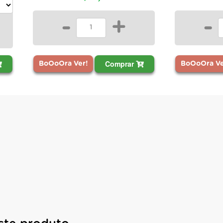
+
-
+
Comprar
Comprar
!
BoOoOra Ver!