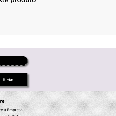
ste produto
re
re a Empresa