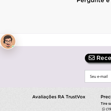
Pergunte e
Receb
Avaliações RA TrustVox
Prec
Tire 
(1