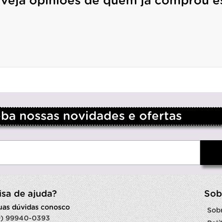
 veja opiniões de quem já comprou e
a nossas novidades e ofertas
isa de ajuda?
Sob
suas dúvidas conosco
Sob
9) 99940-0393