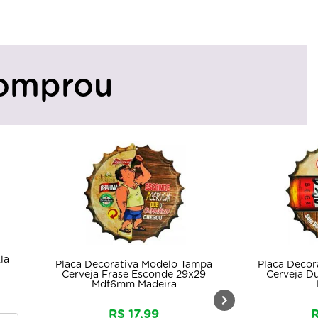
omprou
tiva Modelo Tampa
Placa Decorativa Modelo Tampa
se Esconde 29x29
Cerveja Duff 29x29 Mdf6mm
m Madeira
Madeira
 17,99
R$ 17,99