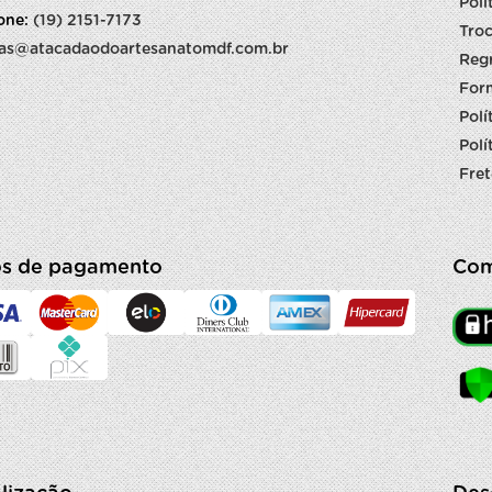
Polí
fone:
(19) 2151-7173
Troc
as@atacadaodoartesanatomdf.com.br
Reg
For
Polí
Polí
Fret
s de pagamento
Com