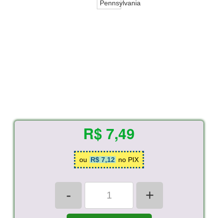
R$ 7,49
ou
R$ 7,12
no PIX
-
+